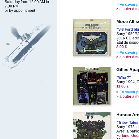
Saturday from 12.00 AM to
>
En savoir p
7.00 PM
>
ajouter à m
or by appointment
Mose Alli
"V-8 Ford bl
Sony 1959/60
2016 CD edit
État du disqu
8.00
€
>
En savoir p
>
ajouter à m
Gilles Apa
"Who ?"
Sony 1994, C
11.00
€
>
En savoir p
>
ajouter à m
Horace Ar
"Tribe- Tales
Sony 1973, d
Avec la parti
Fortune, Geo