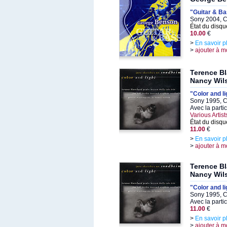
"Guitar & B
Sony 2004, C
État du disqu
10.00
€
>
En savoir p
>
ajouter à m
Terence B
Nancy Wil
"Color and l
Sony 1995, C
Avec la parti
Various Artist
État du disqu
11.00
€
>
En savoir p
>
ajouter à m
Terence B
Nancy Wil
"Color and l
Sony 1995, C
Avec la parti
11.00
€
>
En savoir p
>
ajouter à m