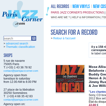
PARIS JAZZ CORNER'S PRODUCTIONS
|
WHO ARE WE ?
|
HELP & INFORMATION
|
TE
>
Retour à l'accueil
>
advanced search
>
Thematic classification
il y a 158 
correspond
le label c
5 rue de navarre
75005 Paris
Mose Allis
T: (+33) 1 43 36 78 92
Belafonte
contact@parisjazzcorner.com
Buddy Grec
Agency open from
Heron & Jo
tuesdays to saturday
Jimmy Rus
from 12.00 AM to 8.00 PM
& Joe Will
27 place de la libération
"Les chanteu
30250 Sommières
Sony, CD box
T : (+33) 4 66 35 42 83
2012 Box set 
contact@parisjazzcorner.com
État du disqu
Agency open on:
22.00
€