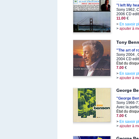
"I left My he
Sony 1962, C
2006 CD edit
11.00
€
>
En savoir p
>
ajouter à m
Tony Benn
"The art of 
Sony 2004 , C
2004 CD edit
État du disqu
7.00
€
>
En savoir p
>
ajouter à m
George B
"George Be
Sony 1966-71
Avec la parti
État du disqu
7.00
€
>
En savoir p
>
ajouter à m
George B