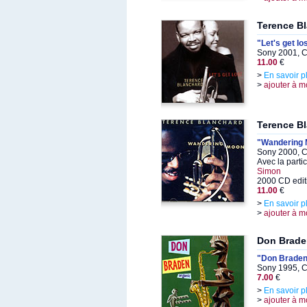
Terence B
"Let's get lo
Sony 2001, C
11.00
€
>
En savoir p
>
ajouter à m
Terence B
"Wandering
Sony 2000, C
Avec la parti
Simon
2000 CD edit
11.00
€
>
En savoir p
>
ajouter à m
Don Brade
"Don Braden
Sony 1995, C
7.00
€
>
En savoir p
>
ajouter à m