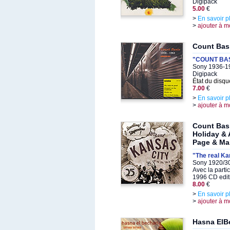
Digipack
5.00
€
>
En savoir p
>
ajouter à m
Count Bas
"COUNT BAS
Sony 1936-19
Digipack
État du disqu
7.00
€
>
En savoir p
>
ajouter à m
Count Basi
Holiday & 
Page & Ma
"The real Kan
Sony 1920/30
Avec la parti
1996 CD edit
8.00
€
>
En savoir p
>
ajouter à m
Hasna ElB