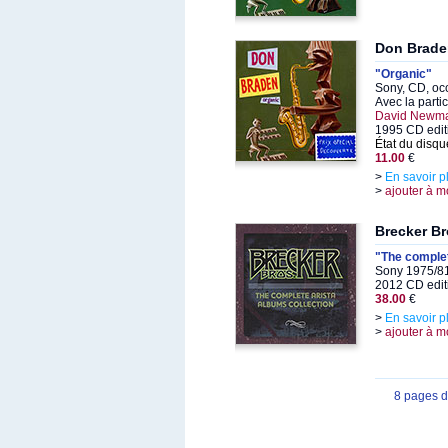
Don Brade
"Organic"
Sony, CD, oc
Avec la parti
David Newma
1995 CD edit
État du disqu
11.00
€
>
En savoir p
>
ajouter à m
Brecker Br
"The complet
Sony 1975/81
2012 CD editi
38.00
€
>
En savoir p
>
ajouter à m
8 pages 