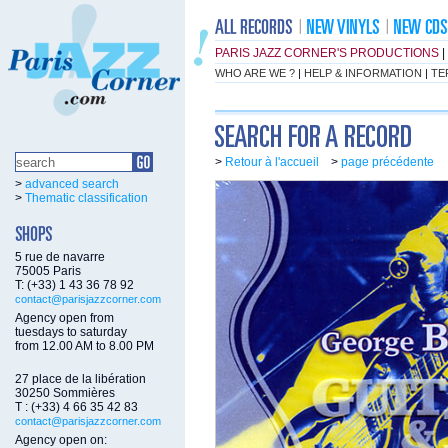
PARIS JAZZ CORNER'S PRODUCTIONS
|
WHO ARE WE ?
|
HELP & INFORMATION
|
TE
>
Retour à l'accueil
>
page précédente
>
advanced search
>
Thematic classification
5 rue de navarre
75005 Paris
T: (+33) 1 43 36 78 92
contact@parisjazzcorner.com
Agency open from
tuesdays to saturday
from 12.00 AM to 8.00 PM
27 place de la libération
30250 Sommières
T : (+33) 4 66 35 42 83
contact@parisjazzcorner.com
Agency open on: