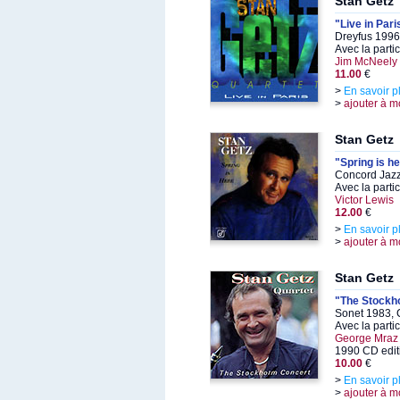
Stan Getz
"Live in Pari
Dreyfus 1996
Avec la parti
Jim McNeely
11.00
€
>
En savoir p
>
ajouter à m
Stan Getz
"Spring is h
Concord Jazz
Avec la parti
Victor Lewis
12.00
€
>
En savoir p
>
ajouter à m
Stan Getz
"The Stockh
Sonet 1983, 
Avec la parti
George Mraz
1990 CD edit
10.00
€
>
En savoir p
>
ajouter à m