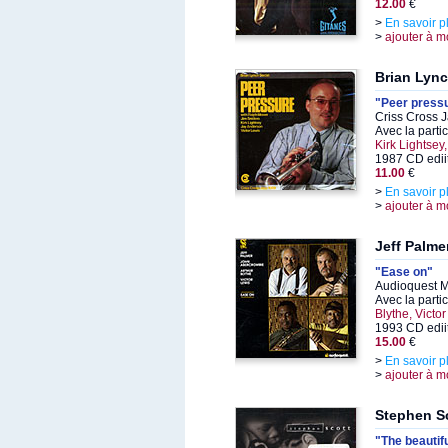
12.00
€
>
En savoir p
>
ajouter à m
Brian Lyn
"Peer press
Criss Cross 
Avec la parti
Kirk Lightsey
1987 CD edii
11.00
€
>
En savoir p
>
ajouter à m
Jeff Palme
"Ease on"
Audioquest M
Avec la parti
Blythe, Victo
1993 CD edii
15.00
€
>
En savoir p
>
ajouter à m
Stephen S
"The beautifu