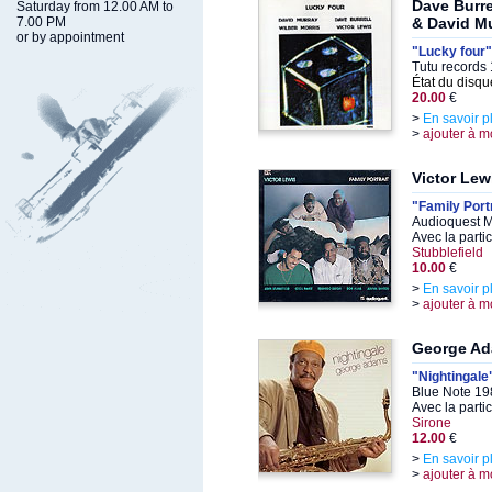
Dave Burre
Saturday from 12.00 AM to
7.00 PM
& David M
or by appointment
"Lucky four"
Tutu records
État du disqu
20.00
€
>
En savoir p
>
ajouter à m
Victor Lew
"Family Port
Audioquest M
Avec la parti
Stubblefield
10.00
€
>
En savoir p
>
ajouter à m
George A
"Nightingale
Blue Note 19
Avec la parti
Sirone
12.00
€
>
En savoir p
>
ajouter à m