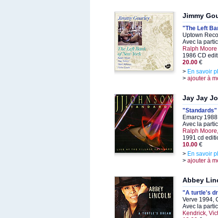
Jimmy Gou
"The Left Ba
Uptown Reco
Avec la parti
Ralph Moore
1986 CD edit
20.00
€
>
En savoir p
>
ajouter à m
Jay Jay J
"Standards"
Emarcy 1988,
Avec la parti
Ralph Moore,
1991 cd editi
10.00
€
>
En savoir p
>
ajouter à m
Abbey Lin
"A turtle's 
Verve 1994, 
Avec la parti
Kendrick, Vic