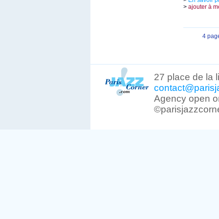
>
En savoir p
>
ajouter à m
4 pag
27 place de la 
contact@parisj
Agency open on
©parisjazzcorn