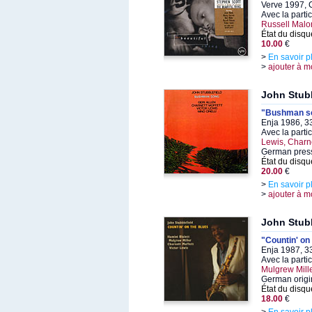
Verve 1997, 
Avec la parti
Russell Malo
État du disqu
10.00
€
>
En savoir p
>
ajouter à m
John Stubb
"Bushman s
Enja 1986, 3
Avec la parti
Lewis, Charne
German pres
État du disqu
20.00
€
>
En savoir p
>
ajouter à m
John Stubb
"Countin' on
Enja 1987, 3
Avec la parti
Mulgrew Mille
German origi
État du disqu
18.00
€