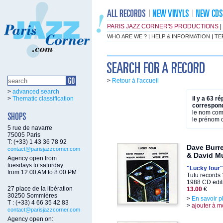
PARIS JAZZ CORNER'S PRODUCTIONS
|
WHO ARE WE ?
|
HELP & INFORMATION
|
TE
>
Retour à l'accueil
>
advanced search
>
Thematic classification
il y a 63 r
correspond
le nom co
le prénom
5 rue de navarre
75005 Paris
T: (+33) 1 43 36 78 92
Dave Burre
contact@parisjazzcorner.com
& David M
Agency open from
tuesdays to saturday
"Lucky four"
from 12.00 AM to 8.00 PM
Tutu records
1988 CD edit
27 place de la libération
13.00
€
30250 Sommières
>
En savoir p
T : (+33) 4 66 35 42 83
>
ajouter à m
contact@parisjazzcorner.com
Agency open on: