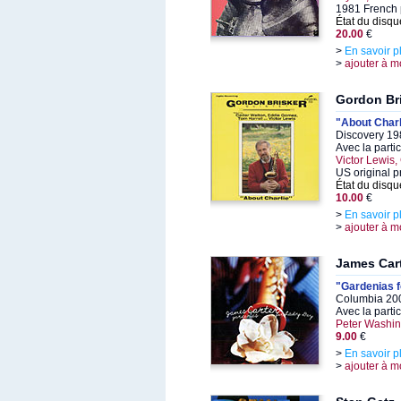
1981 French 
État du disqu
20.00
€
>
En savoir p
>
ajouter à m
Gordon Br
"About Charl
Discovery 19
Avec la parti
Victor Lewis
US original p
État du disqu
10.00
€
>
En savoir p
>
ajouter à m
James Car
"Gardenias 
Columbia 200
Avec la parti
Peter Washin
9.00
€
>
En savoir p
>
ajouter à m