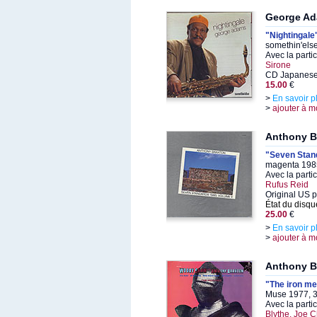
George A
"Nightingale
somethin'els
Avec la parti
Sirone
CD Japanese
15.00
€
>
En savoir p
>
ajouter à m
Anthony B
"Seven Stand
magenta 1985
Avec la parti
Rufus Reid
Original US 
État du disqu
25.00
€
>
En savoir p
>
ajouter à m
Anthony B
"The iron m
Muse 1977, 3
Avec la parti
Blythe, Joe 