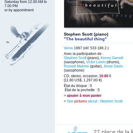
Saturday from 12.00 AM to
7.00 PM
or by appointment
Stephen Scott (piano)
"The beautiful thing"
Verve
1997 (réf. 533 186 2.)
Avec la participation de :
Stephen Scott
(piano),
Kenny Garrett
(saxophone),
Victor Lewis
(drums),
Russell Malone
(guitar),
Jesse Davis
(saxophone)
CD, stereo, occasion,
10.00
€
[11.80 US$, 1,297.00 ¥]
État du disque : S
État de la pochette : S
>
ajouter à mon panier
>
See
pictures
about : Stephen Scott
27 place de la 