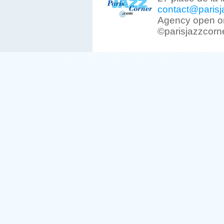
contact@parisj
Agency open on
©parisjazzcorn