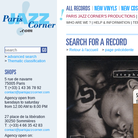
PARIS JAZZ CORNER'S PRODUCTIONS
|
WHO ARE WE ?
|
HELP & INFORMATION
|
TE
>
Retour à l'accueil
>
page précédente
>
advanced search
>
Thematic classification
5 rue de navarre
75005 Paris
T: (+33) 1 43 36 78 92
contact@parisjazzcorner.com
Agency open from
tuesdays to saturday
from 12.00 AM to 8.00 PM
27 place de la libération
30250 Sommières
T : (+33) 4 66 35 42 83
contact@parisjazzcorner.com
Agency open on: