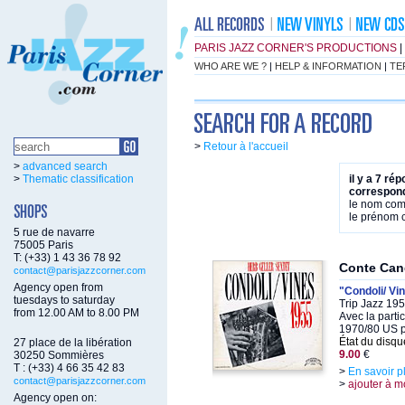
PARIS JAZZ CORNER'S PRODUCTIONS
|
WHO ARE WE ?
|
HELP & INFORMATION
|
TE
>
Retour à l'accueil
>
advanced search
>
Thematic classification
il y a 7 ré
correspond
le nom co
le prénom
5 rue de navarre
75005 Paris
T: (+33) 1 43 36 78 92
Conte Cand
contact@parisjazzcorner.com
Agency open from
"Condoli/ Vi
tuesdays to saturday
Trip Jazz 19
from 12.00 AM to 8.00 PM
Avec la parti
1970/80 US p
État du disqu
27 place de la libération
9.00
€
30250 Sommières
T : (+33) 4 66 35 42 83
>
En savoir p
contact@parisjazzcorner.com
>
ajouter à m
Agency open on: