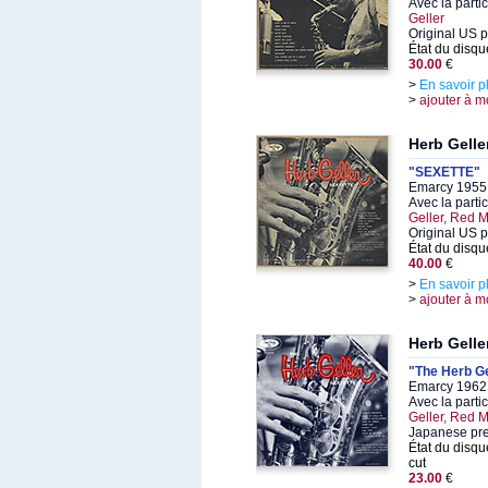
Avec la parti
Geller
Original US p
État du disqu
30.00
€
>
En savoir p
>
ajouter à m
Herb Gelle
"SEXETTE"
Emarcy 1955,
Avec la parti
Geller, Red M
Original US 
État du disqu
40.00
€
>
En savoir p
>
ajouter à m
Herb Gelle
"The Herb Ge
Emarcy 1962,
Avec la parti
Geller, Red M
Japanese pr
État du disqu
cut
23.00
€