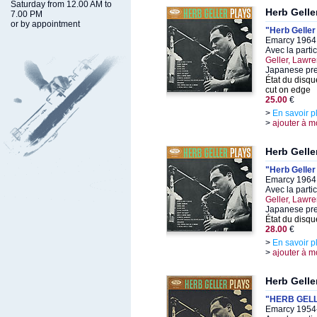
Saturday from 12.00 AM to
Herb Gelle
7.00 PM
or by appointment
"Herb Geller
Emarcy 1964,
Avec la parti
Geller, Lawr
Japanese pr
État du disqu
cut on edge
25.00
€
>
En savoir p
>
ajouter à m
Herb Gelle
"Herb Geller
Emarcy 1964,
Avec la parti
Geller, Lawr
Japanese pr
État du disqu
28.00
€
>
En savoir p
>
ajouter à m
Herb Gelle
"HERB GEL
Emarcy 1954-