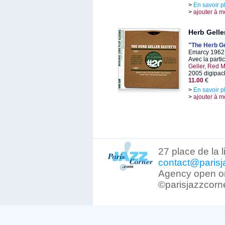
>
En savoir p
>
ajouter à m
Herb Gelle
"The Herb Ge
Emarcy 1962,
Avec la parti
Geller, Red M
2005 digipack
11.00
€
>
En savoir p
>
ajouter à m
27 place de la 
contact@parisj
Agency open on
©parisjazzcorn