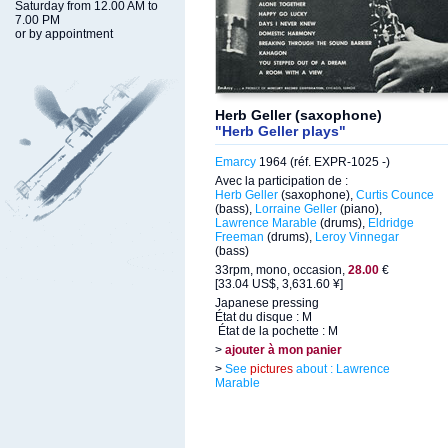
Saturday from 12.00 AM to
7.00 PM
or by appointment
Herb Geller (saxophone)
"Herb Geller plays"
Emarcy
1964 (réf. EXPR-1025 -)
Avec la participation de :
Herb Geller
(saxophone),
Curtis Counce
(bass),
Lorraine Geller
(piano),
Lawrence Marable
(drums),
Eldridge
Freeman
(drums),
Leroy Vinnegar
(bass)
33rpm, mono, occasion,
28.00
€
[33.04 US$, 3,631.60 ¥]
Japanese pressing
État du disque : M
État de la pochette : M
>
ajouter à mon panier
>
See
pictures
about : Lawrence
Marable