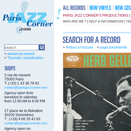
PARIS JAZZ CORNER'S PRODUCTIONS
|
WHO ARE WE ?
|
HELP & INFORMATION
|
TE
>
Retour à l'accueil
>
page précédente
>
advanced search
>
Thematic classification
5 rue de navarre
75005 Paris
T: (+33) 1 43 36 78 92
contact@parisjazzcorner.com
Agency open from
tuesdays to saturday
from 12.00 AM to 8.00 PM
27 place de la libération
30250 Sommières
T : (+33) 4 66 35 42 83
contact@parisjazzcorner.com
Agency open on: