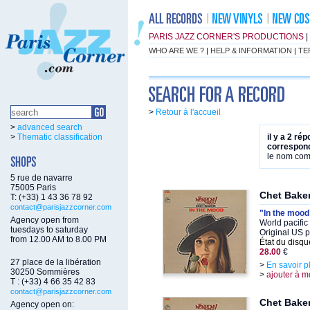
PARIS JAZZ CORNER'S PRODUCTIONS
|
WHO ARE WE ?
|
HELP & INFORMATION
|
TE
>
Retour à l'accueil
>
advanced search
>
Thematic classification
il y a 2 ré
correspond
le nom co
5 rue de navarre
75005 Paris
Chet Baker
T: (+33) 1 43 36 78 92
contact@parisjazzcorner.com
"In the mood
Agency open from
World pacific
tuesdays to saturday
Original US 
from 12.00 AM to 8.00 PM
État du disqu
28.00
€
27 place de la libération
>
En savoir p
30250 Sommières
>
ajouter à m
T : (+33) 4 66 35 42 83
contact@parisjazzcorner.com
Chet Baker
Agency open on: