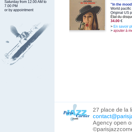
Saturday from 12.00 AM to
"In the mood
7.00 PM
World pacifi
or by appointment
Original US 
État du disqu
34.00
€
>
En savoir p
>
ajouter à m
27 place de la 
contact@parisj
Agency open on
©parisjazzcorn