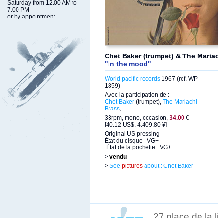
Saturday from 12.00 AM to
7.00 PM
or by appointment
Chet Baker (trumpet) & The Maria
"In the mood"
World pacific records
1967 (réf. WP-
1859)
Avec la participation de :
Chet Baker
(trumpet),
The Mariachi
Brass
,
33rpm, mono, occasion,
34.00
€
[40.12 US$, 4,409.80 ¥]
Original US pressing
État du disque : VG+
État de la pochette : VG+
>
vendu
>
See
pictures
about : Chet Baker
27 place de la 