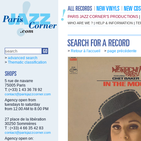
PARIS JAZZ CORNER'S PRODUCTIONS
|
WHO ARE WE ?
|
HELP & INFORMATION
|
TE
>
Retour à l'accueil
>
page précédente
>
advanced search
>
Thematic classification
5 rue de navarre
75005 Paris
T: (+33) 1 43 36 78 92
contact@parisjazzcorner.com
Agency open from
tuesdays to saturday
from 12.00 AM to 8.00 PM
27 place de la libération
30250 Sommières
T : (+33) 4 66 35 42 83
contact@parisjazzcorner.com
Agency open on: