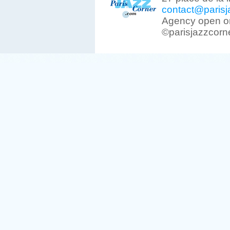
contact@parisj
Agency open on
©parisjazzcorn