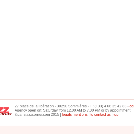
27 place de la libération - 30250 Sommières - T : (+33) 4 66 35 42 83 -
co
Agency open on: Saturday from 12.00 AM to 7.00 PM or by appointment
©parisjazzcorner.com 2015 |
legals mentions
|
to contact us
|
top