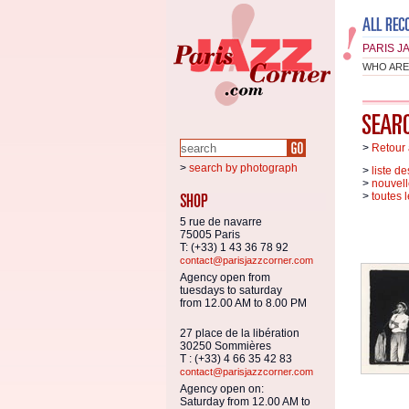
PARIS J
WHO ARE
>
Retour 
>
search by photograph
>
liste d
>
nouvell
>
toutes 
5 rue de navarre
75005 Paris
T: (+33) 1 43 36 78 92
contact@parisjazzcorner.com
Agency open from
tuesdays to saturday
from 12.00 AM to 8.00 PM
27 place de la libération
30250 Sommières
T : (+33) 4 66 35 42 83
contact@parisjazzcorner.com
Agency open on:
Saturday from 12.00 AM to