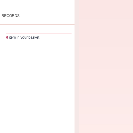
R RECORDS
item in your basket
0