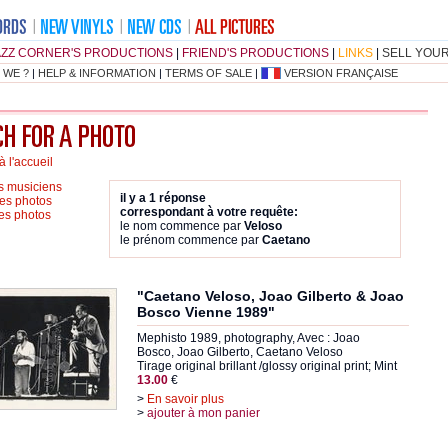
AZZ CORNER'S PRODUCTIONS
|
FRIEND'S PRODUCTIONS
|
LINKS
|
SELL YOU
 WE ?
|
HELP & INFORMATION
|
TERMS OF SALE
|
VERSION FRANÇAISE
à l'accueil
es musiciens
il y a 1 réponse
es photos
correspondant à votre requête:
les photos
le nom commence par
Veloso
le prénom commence par
Caetano
"Caetano Veloso, Joao Gilberto & Joao
Bosco Vienne 1989"
Mephisto 1989, photography, Avec : Joao
Bosco, Joao Gilberto, Caetano Veloso
Tirage original brillant /glossy original print; Mint
13.00
€
>
En savoir plus
>
ajouter à mon panier