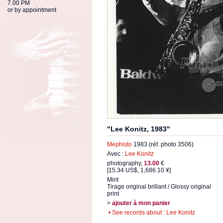
7.00 PM
or by appointment
"Lee Konitz, 1983"
Mephisto
1983 (réf. photo 3506)
Avec :
Lee Konitz
photography,
13.00
€
[15.34 US$, 1,686.10 ¥]
Mint
Tirage original brillant / Glossy original
print
>
ajouter à mon panier
• See records about : Lee Konitz