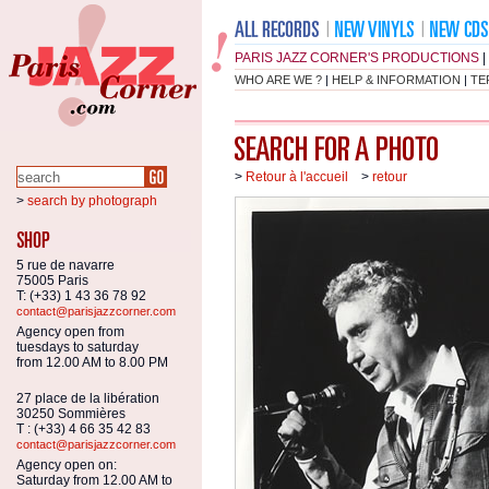
PARIS JAZZ CORNER'S PRODUCTIONS
|
WHO ARE WE ?
|
HELP & INFORMATION
|
TE
>
Retour à l'accueil
>
retour
>
search by photograph
5 rue de navarre
75005 Paris
T: (+33) 1 43 36 78 92
contact@parisjazzcorner.com
Agency open from
tuesdays to saturday
from 12.00 AM to 8.00 PM
27 place de la libération
30250 Sommières
T : (+33) 4 66 35 42 83
contact@parisjazzcorner.com
Agency open on:
Saturday from 12.00 AM to