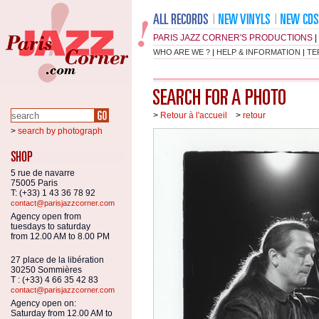
PARIS JAZZ CORNER'S PRODUCTIONS
|
WHO ARE WE ?
|
HELP & INFORMATION
|
TE
>
Retour à l'accueil
>
retour
>
search by photograph
5 rue de navarre
75005 Paris
T: (+33) 1 43 36 78 92
contact@parisjazzcorner.com
Agency open from
tuesdays to saturday
from 12.00 AM to 8.00 PM
27 place de la libération
30250 Sommières
T : (+33) 4 66 35 42 83
contact@parisjazzcorner.com
Agency open on:
Saturday from 12.00 AM to