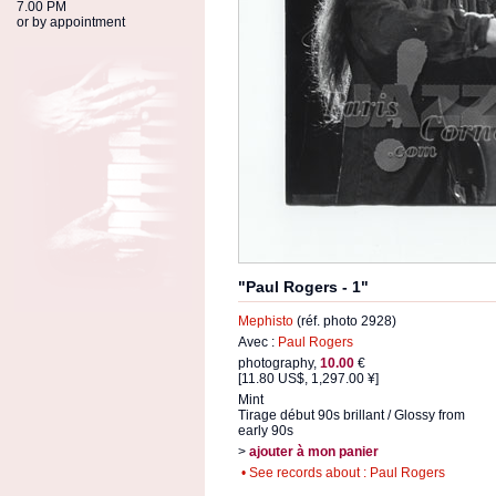
7.00 PM
or by appointment
"Paul Rogers - 1"
Mephisto
(réf. photo 2928)
Avec :
Paul Rogers
photography,
10.00
€
[11.80 US$, 1,297.00 ¥]
Mint
Tirage début 90s brillant / Glossy from
early 90s
>
ajouter à mon panier
• See records about : Paul Rogers