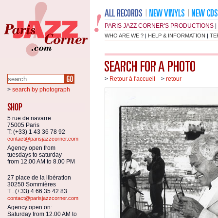
PARIS JAZZ CORNER'S PRODUCTIONS
|
WHO ARE WE ?
|
HELP & INFORMATION
|
TE
>
Retour à l'accueil
>
retour
>
search by photograph
5 rue de navarre
75005 Paris
T: (+33) 1 43 36 78 92
contact@parisjazzcorner.com
Agency open from
tuesdays to saturday
from 12.00 AM to 8.00 PM
27 place de la libération
30250 Sommières
T : (+33) 4 66 35 42 83
contact@parisjazzcorner.com
Agency open on:
Saturday from 12.00 AM to