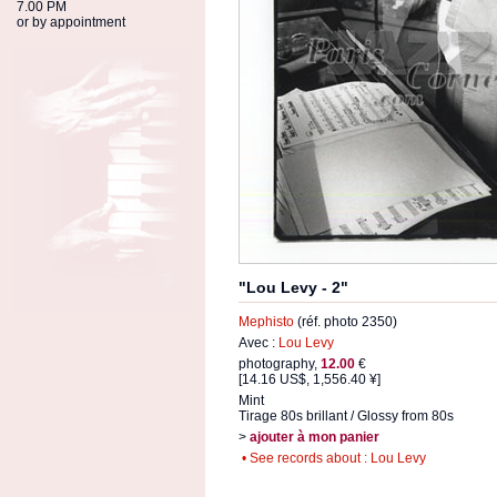
7.00 PM
or by appointment
"Lou Levy - 2"
Mephisto
(réf. photo 2350)
Avec :
Lou Levy
photography,
12.00
€
[14.16 US$, 1,556.40 ¥]
Mint
Tirage 80s brillant / Glossy from 80s
>
ajouter à mon panier
• See records about : Lou Levy