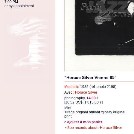
7.00 PM
or by appointment
"Horace Silver Vienne 85"
Mephisto
1985 (réf. photo 2198)
Avec :
Horace Silver
photography,
14.00
€
[16.52 US$, 1,815.80 ¥]
Mint
Tirage original brillant /glossy original
print
>
ajouter à mon panier
• See records about : Horace Silver