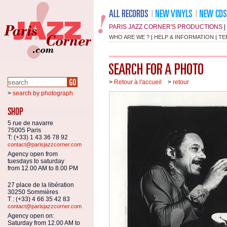
PARIS JAZZ CORNER'S PRODUCTIONS
|
WHO ARE WE ?
|
HELP & INFORMATION
|
TE
>
Retour à l'accueil
>
retour
>
search by photograph
5 rue de navarre
75005 Paris
T: (+33) 1 43 36 78 92
contact@parisjazzcorner.com
Agency open from
tuesdays to saturday
from 12.00 AM to 8.00 PM
27 place de la libération
30250 Sommières
T : (+33) 4 66 35 42 83
contact@parisjazzcorner.com
Agency open on:
Saturday from 12.00 AM to