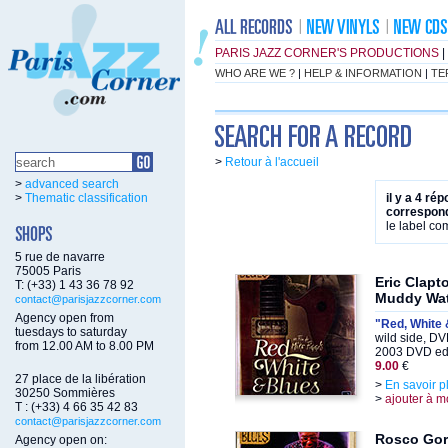
PARIS JAZZ CORNER'S PRODUCTIONS
|
WHO ARE WE ?
|
HELP & INFORMATION
|
TE
>
Retour à l'accueil
>
advanced search
>
Thematic classification
il y a 4 ré
correspond
le label c
5 rue de navarre
75005 Paris
Eric Clapt
T: (+33) 1 43 36 78 92
Muddy Wat
contact@parisjazzcorner.com
Agency open from
"Red, White 
tuesdays to saturday
wild side, D
from 12.00 AM to 8.00 PM
2003 DVD edi
9.00
€
27 place de la libération
>
En savoir p
30250 Sommières
>
ajouter à m
T : (+33) 4 66 35 42 83
contact@parisjazzcorner.com
Rosco Gor
Agency open on: