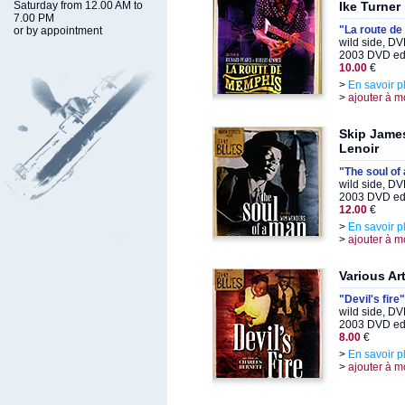
Saturday from 12.00 AM to
Ike Turner
7.00 PM
"La route d
or by appointment
wild side, D
2003 DVD edi
10.00
€
>
En savoir p
>
ajouter à m
Skip James
Lenoir
"The soul of
wild side, D
2003 DVD edi
12.00
€
>
En savoir p
>
ajouter à m
Various Art
"Devil's fire"
wild side, D
2003 DVD edi
8.00
€
>
En savoir p
>
ajouter à m