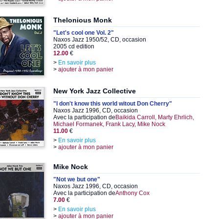
Thelonious Monk
"Let's cool one Vol. 2"
Naxos Jazz 1950/52, CD, occasion
2005 cd edition
12.00
€
>
En savoir plus
>
ajouter à mon panier
New York Jazz Collective
"I don't know this world witout Don Cherry"
Naxos Jazz 1996, CD, occasion
Avec la participation de
Baikida Carroll, Marty Ehrlich,
Michael Formanek, Frank Lacy, Mike Nock
11.00
€
>
En savoir plus
>
ajouter à mon panier
Mike Nock
"Not we but one"
Naxos Jazz 1996, CD, occasion
Avec la participation de
Anthony Cox
7.00
€
>
En savoir plus
>
ajouter à mon panier