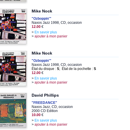
Mike Nock
"Ozboppin'"
Naxos Jazz 1998, CD, occasion
12.00
€
>
En savoir plus
>
ajouter à mon panier
Mike Nock
"Ozboppin'"
Naxos Jazz 1998, CD, occasion
État du disque :
S
; État de la pochette :
S
12.00
€
>
En savoir plus
>
ajouter à mon panier
David Phillips
"FREEDANCE"
Naxos Jazz, CD, occasion
2000 CD Edition
10.00
€
>
En savoir plus
>
ajouter à mon panier