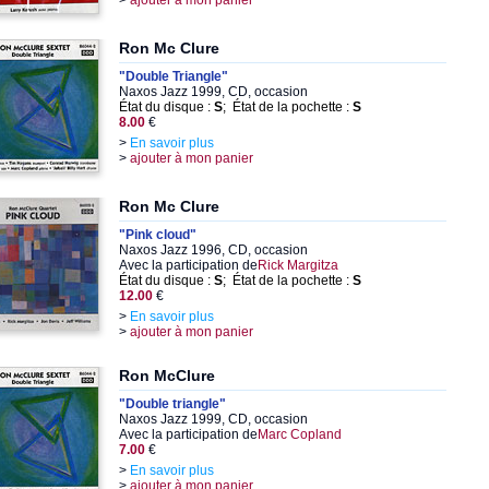
>
ajouter à mon panier
Ron Mc Clure
"Double Triangle"
Naxos Jazz 1999, CD, occasion
État du disque :
S
; État de la pochette :
S
8.00
€
>
En savoir plus
>
ajouter à mon panier
Ron Mc Clure
"Pink cloud"
Naxos Jazz 1996, CD, occasion
Avec la participation de
Rick Margitza
État du disque :
S
; État de la pochette :
S
12.00
€
>
En savoir plus
>
ajouter à mon panier
Ron McClure
"Double triangle"
Naxos Jazz 1999, CD, occasion
Avec la participation de
Marc Copland
7.00
€
>
En savoir plus
>
ajouter à mon panier