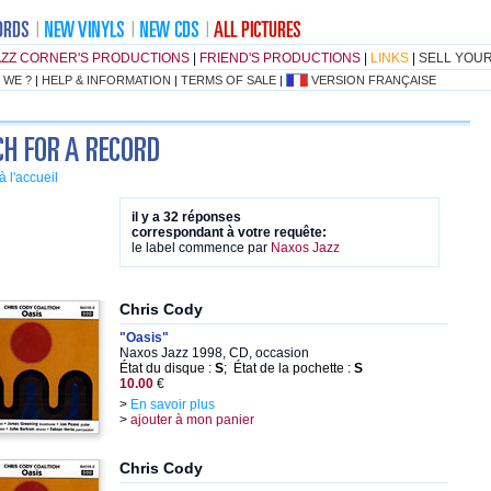
AZZ CORNER'S PRODUCTIONS
|
FRIEND'S PRODUCTIONS
|
LINKS
|
SELL YOU
 WE ?
|
HELP & INFORMATION
|
TERMS OF SALE
|
VERSION FRANÇAISE
à l'accueil
il y a 32 réponses
correspondant à votre requête:
le label commence par
Naxos Jazz
Chris Cody
"Oasis"
Naxos Jazz 1998, CD, occasion
État du disque :
S
; État de la pochette :
S
10.00
€
>
En savoir plus
>
ajouter à mon panier
Chris Cody