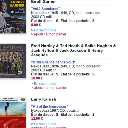
Erroll Garner
"Vol,2 Standards"
Naxos Jazz 1945-1949, CD, mono, occasion
2003 CD edition
État du disque :
S
; État de la pochette :
S
8.00
€
>
En savoir plus
>
ajouter à mon panier
Fred Hartley & Ted Heath & Spike Hughes &
Jack Hylton & Jack Jackson & Henry
Jacques
"British dance bands vol.3"
Naxos Jazz 1928-1949, CD, mono, occasion
2003 CD edition
État du disque :
S
; État de la pochette :
S
10.00
€
>
En savoir plus
>
ajouter à mon panier
Larry Karush
"Art of the Improviser"
Naxos Jazz 1997, CD, occasion
État du disque :
S
; État de la pochette :
S
12.00
€
>
En savoir plus