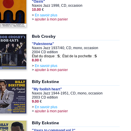
"Oasis"
Naxos Jazz 1998, CD, occasion
10.00
€
>
En savoir plus
>
ajouter à mon panier
Bob Crosby
"Palesteena"
Naxos Jazz 1937/40, CD, mono, occasion
2004 CD edition
État du disque :
S
; État de la pochette :
S
8.00
€
>
En savoir plus
>
ajouter à mon panier
Billy Eckstine
"My foolish heart"
Naxos Jazz 1944-1951, CD, mono, occasion
2003 CD edition
9.00
€
>
En savoir plus
>
ajouter à mon panier
Billy Eckstine
"Yours to command vol.2"