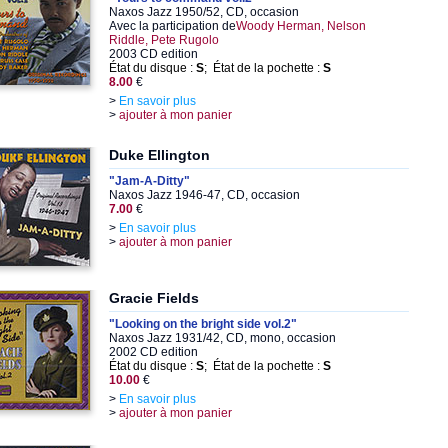
Naxos Jazz 1950/52, CD, occasion
Avec la participation de
Woody Herman, Nelson
Riddle, Pete Rugolo
2003 CD edition
État du disque :
S
; État de la pochette :
S
8.00
€
>
En savoir plus
>
ajouter à mon panier
Duke Ellington
"Jam-A-Ditty"
Naxos Jazz 1946-47, CD, occasion
7.00
€
>
En savoir plus
>
ajouter à mon panier
Gracie Fields
"Looking on the bright side vol.2"
Naxos Jazz 1931/42, CD, mono, occasion
2002 CD edition
État du disque :
S
; État de la pochette :
S
10.00
€
>
En savoir plus
>
ajouter à mon panier