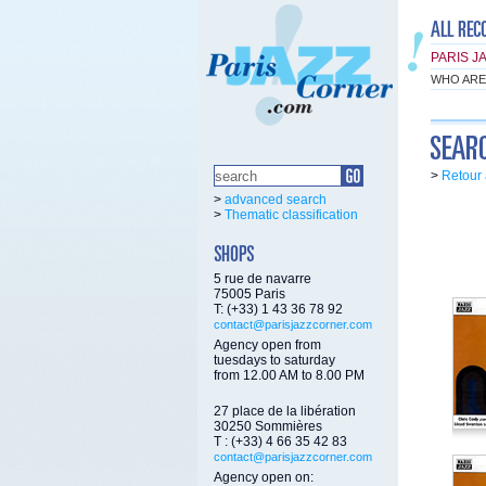
PARIS J
WHO ARE
>
Retour 
>
advanced search
>
Thematic classification
5 rue de navarre
75005 Paris
T: (+33) 1 43 36 78 92
contact@parisjazzcorner.com
Agency open from
tuesdays to saturday
from 12.00 AM to 8.00 PM
27 place de la libération
30250 Sommières
T : (+33) 4 66 35 42 83
contact@parisjazzcorner.com
Agency open on: