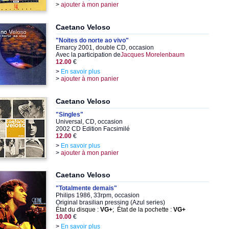
>
ajouter à mon panier
Caetano Veloso
"Noites do norte ao vivo"
Emarcy 2001, double CD, occasion
Avec la participation de
Jacques Morelenbaum
12.00
€
>
En savoir plus
>
ajouter à mon panier
Caetano Veloso
"Singles"
Universal, CD, occasion
2002 CD Edition Facsimilé
12.00
€
>
En savoir plus
>
ajouter à mon panier
Caetano Veloso
"Totalmente demais"
Philips 1986, 33rpm, occasion
Original brasilian pressing (Azul series)
État du disque :
VG+
; État de la pochette :
VG+
10.00
€
>
En savoir plus