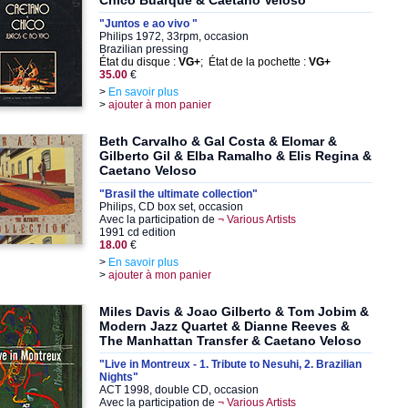
Chico Buarque & Caetano Veloso
"Juntos e ao vivo "
Philips 1972, 33rpm, occasion
Brazilian pressing
État du disque :
VG+
; État de la pochette :
VG+
35.00
€
>
En savoir plus
>
ajouter à mon panier
Beth Carvalho & Gal Costa & Elomar &
Gilberto Gil & Elba Ramalho & Elis Regina &
Caetano Veloso
"Brasil the ultimate collection"
Philips, CD box set, occasion
Avec la participation de
¬ Various Artists
1991 cd edition
18.00
€
>
En savoir plus
>
ajouter à mon panier
Miles Davis & Joao Gilberto & Tom Jobim &
Modern Jazz Quartet & Dianne Reeves &
The Manhattan Transfer & Caetano Veloso
"Live in Montreux - 1. Tribute to Nesuhi, 2. Brazilian
Nights"
ACT 1998, double CD, occasion
Avec la participation de
¬ Various Artists