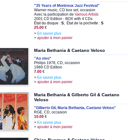
"35 Years of Montreux Jazz Festival"
Warner music, CD box set, occasion
Avec la participation de
Various Artists
2001 CD Edition - BOX with 4 CDs
État du disque :
S
; État de la pochette :
S
25.00
€
>
En savoir plus
>
ajouter à mon panier
Maria Bethania & Caetano Veloso
"Ao vivo"
Philips 1978, CD, occasion
1989 CD Edition
7.00
€
>
En savoir plus
>
ajouter à mon panier
Maria Bethania & Gilberto Gil & Caetano
Veloso
"Gilberto Gil, Maria Bethania, Caetano Veloso"
RGE, CD, occasion
10.00
€
>
En savoir plus
>
ajouter à mon panier