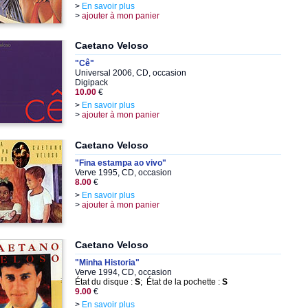
>
En savoir plus
>
ajouter à mon panier
Caetano Veloso
"Cê"
Universal 2006, CD, occasion
Digipack
10.00
€
>
En savoir plus
>
ajouter à mon panier
Caetano Veloso
"Fina estampa ao vivo"
Verve 1995, CD, occasion
8.00
€
>
En savoir plus
>
ajouter à mon panier
Caetano Veloso
"Minha Historia"
Verve 1994, CD, occasion
État du disque :
S
; État de la pochette :
S
9.00
€
>
En savoir plus