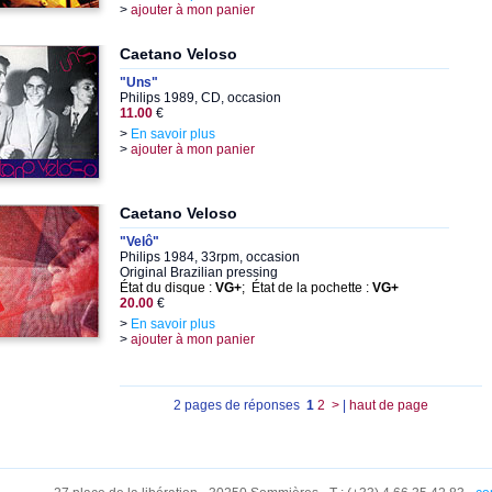
>
ajouter à mon panier
Caetano Veloso
"Uns"
Philips 1989, CD, occasion
11.00
€
>
En savoir plus
>
ajouter à mon panier
Caetano Veloso
"Velô"
Philips 1984, 33rpm, occasion
Original Brazilian pressing
État du disque :
VG+
; État de la pochette :
VG+
20.00
€
>
En savoir plus
>
ajouter à mon panier
2 pages de réponses
1
2
>
|
haut de page