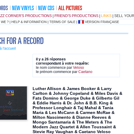
AZZ CORNER'S PRODUCTIONS
|
FRIEND'S PRODUCTIONS
|
LINKS
|
SELL YOU
 WE ?
|
HELP & INFORMATION
|
TERMS OF SALE
|
VERSION FRANÇAISE
à l'accueil
il y a 26 réponses
correspondant à votre requête:
le nom commence par
Veloso
le prénom commence par
Caetano
Luther Allison & James Booker & Larry
Carlton & Johnny Copeland & Miles Davis &
Fats Domino & George Duke & Gilberto Gil
& Eddie Harris & Dr. John & B.B. King &
Professor Longhair & Taj Mahal & Tania
Maria & Les McCann & Carmen McRae &
Milton Nascimento & Dianne Reeves &
Mongo Santamaria & The Meters & The
Modern Jazz Quartet & Allen Toussaint &
Stevie Ray Vaughan & Caetano Veloso