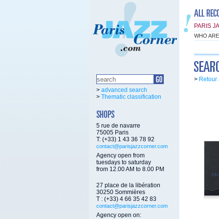
PARIS J
WHO ARE
>
Retour 
>
advanced search
>
Thematic classification
5 rue de navarre
75005 Paris
T: (+33) 1 43 36 78 92
contact@parisjazzcorner.com
Agency open from
tuesdays to saturday
from 12.00 AM to 8.00 PM
27 place de la libération
30250 Sommières
T : (+33) 4 66 35 42 83
contact@parisjazzcorner.com
Agency open on: