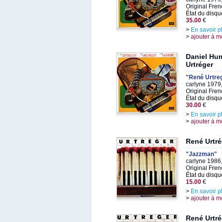
Original Fren
État du disqu
35.00
€
>
En savoir p
>
ajouter à m
Daniel Hum
Urtréger
"René Urtreg
carlyne 1979
Original Fren
État du disqu
30.00
€
>
En savoir p
>
ajouter à m
René Urtré
"Jazzman"
carlyne 1986
Original Fren
État du disqu
15.00
€
>
En savoir p
>
ajouter à m
René Urtré