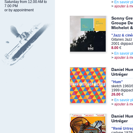
Saturday from 12.00 AM to
>
En savoir p
7.00 PM
>
ajouter à m
or by appointment
Sonny Grey
Groupe De 
Michelot &
"Jazz & ciné
Gitanes Jazz 
2001 digipac
8.00
€
>
En savoir p
>
ajouter à m
Daniel Hum
Urtréger
"Hum"
sketch 1960/
1999 digipack
26.00
€
>
En savoir p
>
ajouter à m
Daniel Hum
Urtréger
"René Urtreg
carlyne 1979