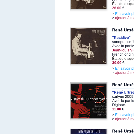
État du disqu
26.00
€
>
En savoir p
>
ajouter à m
René Urtré
"Recidive"
sonopresse 1
Avec la parti
Jean-louis Vi
French origin
État du disqu
30.00
€
>
En savoir p
>
ajouter à m
René Urtré
"René Urtreg
carlyne 2009
Avec la parti
Digipack
11.00
€
>
En savoir p
>
ajouter à m
René Urtré