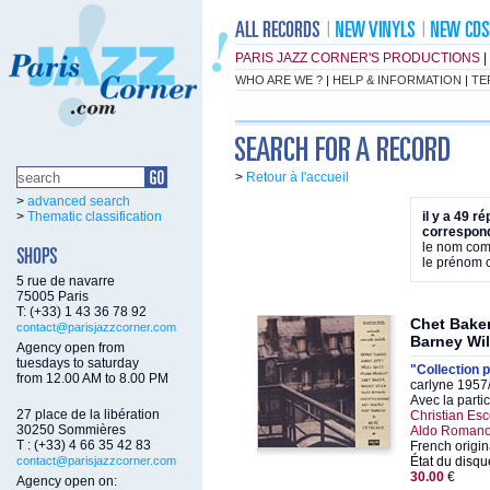
PARIS JAZZ CORNER'S PRODUCTIONS
|
WHO ARE WE ?
|
HELP & INFORMATION
|
TE
>
Retour à l'accueil
>
advanced search
>
Thematic classification
il y a 49 r
correspond
le nom co
le prénom
5 rue de navarre
75005 Paris
T: (+33) 1 43 36 78 92
Chet Baker
contact@parisjazzcorner.com
Barney Wi
Agency open from
tuesdays to saturday
"Collection p
from 12.00 AM to 8.00 PM
carlyne 1957
Avec la parti
27 place de la libération
Christian Es
30250 Sommières
Aldo Romano,
T : (+33) 4 66 35 42 83
French origin
contact@parisjazzcorner.com
État du disqu
30.00
€
Agency open on: