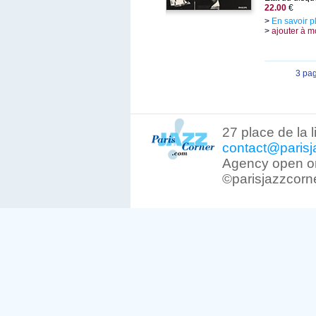
22.00
€
>
En savoir p
>
ajouter à m
3 pa
27 place de la 
contact@parisj
Agency open on
©parisjazzcorn