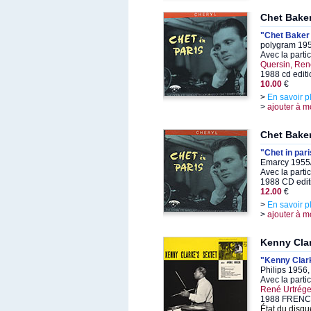
Chet Bake
"Chet Baker 
polygram 195
Avec la parti
Quersin, René
1988 cd editi
10.00
€
>
En savoir p
>
ajouter à m
Chet Bake
"Chet in par
Emarcy 1955/
Avec la parti
1988 CD edit
12.00
€
>
En savoir p
>
ajouter à m
Kenny Cla
"Kenny Clark
Philips 1956
Avec la parti
René Urtrége
1988 FRENCH
État du disqu