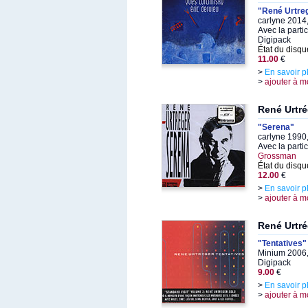
"René Urtreg
carlyne 2014
Avec la parti
Digipack
État du disqu
11.00
€
>
En savoir p
>
ajouter à m
René Urtré
"Serena"
carlyne 1990
Avec la parti
Grossman
État du disqu
12.00
€
>
En savoir p
>
ajouter à m
René Urtré
"Tentatives"
Minium 2006,
Digipack
9.00
€
>
En savoir p
>
ajouter à m