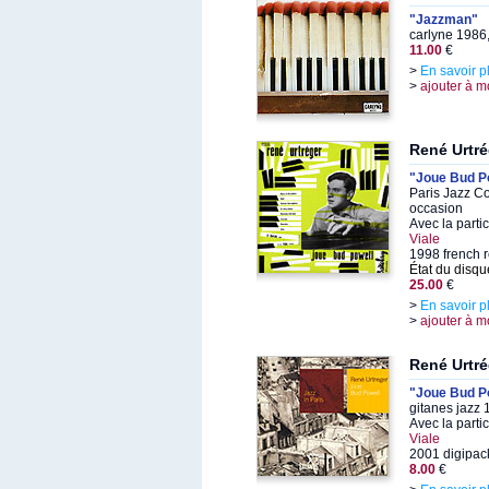
"Jazzman"
carlyne 1986
11.00
€
>
En savoir p
>
ajouter à m
René Urtré
"Joue Bud P
Paris Jazz Co
occasion
Avec la parti
Viale
1998 french 
État du disqu
25.00
€
>
En savoir p
>
ajouter à m
René Urtré
"Joue Bud P
gitanes jazz
Avec la parti
Viale
2001 digipack
8.00
€