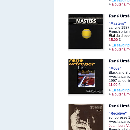
>
En savoir p
>
ajouter à m
René Urtré
"Masters"
carlyne 1987
French origin
État du disqu
15.00
€
>
En savoir p
>
ajouter à m
René Urtré
"Move"
Black and Bl
Avec la parti
1997 cd editi
11.00
€
>
En savoir p
>
ajouter à m
René Urtré
"Recidive"
sonopresse 1
Avec la parti
Jean-louis Vi
French origin