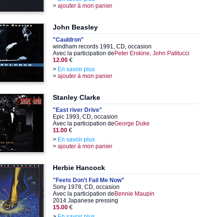
>
ajouter à mon panier
John Beasley
"Cauldron"
windham records 1991, CD, occasion
Avec la participation de
Peter Erskine, John Patitucci
12.00
€
>
En savoir plus
>
ajouter à mon panier
Stanley Clarke
"East river Drive"
Epic 1993, CD, occasion
Avec la participation de
George Duke
11.00
€
>
En savoir plus
>
ajouter à mon panier
Herbie Hancock
"Feets Don't Fail Me Now"
Sony 1978, CD, occasion
Avec la participation de
Bennie Maupin
2014 Japanese pressing
15.00
€
>
En savoir plus