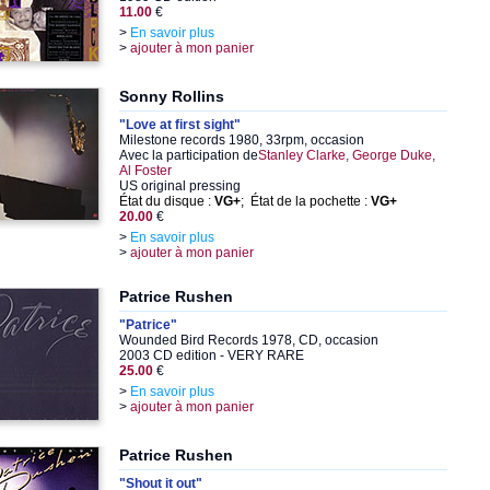
11.00
€
>
En savoir plus
>
ajouter à mon panier
Sonny Rollins
"Love at first sight"
Milestone records 1980, 33rpm, occasion
Avec la participation de
Stanley Clarke, George Duke,
Al Foster
US original pressing
État du disque :
VG+
; État de la pochette :
VG+
20.00
€
>
En savoir plus
>
ajouter à mon panier
Patrice Rushen
"Patrice"
Wounded Bird Records 1978, CD, occasion
2003 CD edition - VERY RARE
25.00
€
>
En savoir plus
>
ajouter à mon panier
Patrice Rushen
"Shout it out"