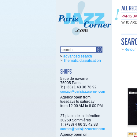
PARIS J
WHO ARE
>
Retour 
>
advanced search
>
Thematic classification
5 rue de navarre
75005 Paris
T: (+33) 1 43 36 78 92
contact@parisjazzcorner.com
Agency open from
tuesdays to saturday
from 12.00 AM to 8.00 PM
27 place de la libération
30250 Sommières
T : (+33) 4 66 35 42 83
contact@parisjazzcorner.com
Agency open on: