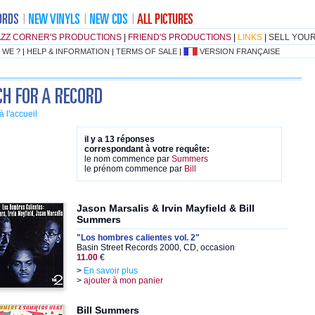
AZZ CORNER'S PRODUCTIONS
|
FRIEND'S PRODUCTIONS
|
LINKS
|
SELL YOU
 WE ?
|
HELP & INFORMATION
|
TERMS OF SALE
|
VERSION FRANÇAISE
à l'accueil
il y a 13 réponses
correspondant à votre requête:
le nom commence par
Summers
le prénom commence par
Bill
Jason Marsalis & Irvin Mayfield & Bill
Summers
"Los hombres calientes vol. 2"
Basin Street Records 2000, CD, occasion
11.00
€
>
En savoir plus
>
ajouter à mon panier
Bill Summers