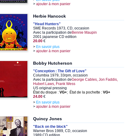
>
ajouter à mon panier
Herbie Hancock
"Head Hunters"
SME Records 1973, CD, occasion
Avec la participation de
Bennie Maupin
2001 japanese CD edition
20.00
€
>
En savoir plus
>
ajouter à mon panier
Bobby Hutcherson
"Conception : The Gift of Love"
Columbia 1979, 33rpm, occasion
Avec la participation de
George Cables, Jon Faddis,
Hubert Laws, Frank Wess
US original pressing
État du disque :
VG+
; État de la pochette :
VG+
24.00
€
>
En savoir plus
>
ajouter à mon panier
Quincy Jones
"Back on the block"
Warner Bros 1989, CD, occasion
1989 CD edition