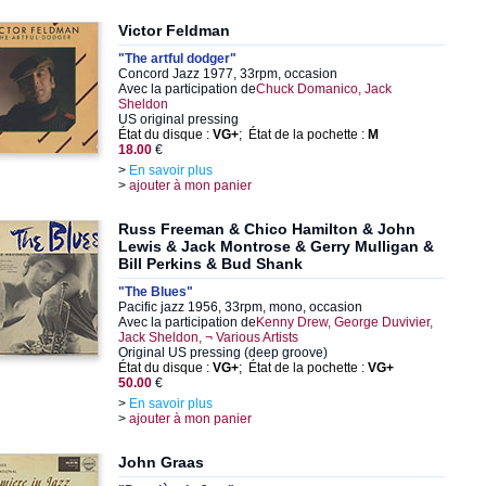
Victor Feldman
"The artful dodger"
Concord Jazz 1977, 33rpm, occasion
Avec la participation de
Chuck Domanico, Jack
Sheldon
US original pressing
État du disque :
VG+
; État de la pochette :
M
18.00
€
>
En savoir plus
>
ajouter à mon panier
Russ Freeman & Chico Hamilton & John
Lewis & Jack Montrose & Gerry Mulligan &
Bill Perkins & Bud Shank
"The Blues"
Pacific jazz 1956, 33rpm, mono, occasion
Avec la participation de
Kenny Drew, George Duvivier,
Jack Sheldon, ¬ Various Artists
Original US pressing (deep groove)
État du disque :
VG+
; État de la pochette :
VG+
50.00
€
>
En savoir plus
>
ajouter à mon panier
John Graas