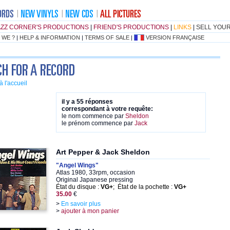
AZZ CORNER'S PRODUCTIONS
|
FRIEND'S PRODUCTIONS
|
LINKS
|
SELL YOU
 WE ?
|
HELP & INFORMATION
|
TERMS OF SALE
|
VERSION FRANÇAISE
à l'accueil
il y a 55 réponses
correspondant à votre requête:
le nom commence par
Sheldon
le prénom commence par
Jack
Art Pepper & Jack Sheldon
"Angel Wings"
Atlas 1980, 33rpm, occasion
Original Japanese pressing
État du disque :
VG+
; État de la pochette :
VG+
35.00
€
>
En savoir plus
>
ajouter à mon panier