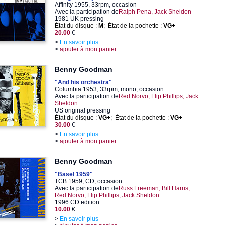
Affinity 1955, 33rpm, occasion
Avec la participation de
Ralph Pena, Jack Sheldon
1981 UK pressing
État du disque :
M
; État de la pochette :
VG+
20.00
€
>
En savoir plus
>
ajouter à mon panier
Benny Goodman
"And his orchestra"
Columbia 1953, 33rpm, mono, occasion
Avec la participation de
Red Norvo, Flip Phillips, Jack
Sheldon
US original pressing
État du disque :
VG+
; État de la pochette :
VG+
30.00
€
>
En savoir plus
>
ajouter à mon panier
Benny Goodman
"Basel 1959"
TCB 1959, CD, occasion
Avec la participation de
Russ Freeman, Bill Harris,
Red Norvo, Flip Phillips, Jack Sheldon
1996 CD edition
10.00
€
>
En savoir plus