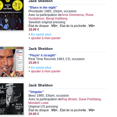
Jack Sheldon
"Blues in the night"
Phontastic 1985, 33rpm, occasion
Avec la participation de
Arne Domnerus, Rune
Gustafsson, Bengt Hallberg
Swedish original pressing
État du disque :
VG+
; État de la pochette :
VG+
18.00
€
>
En savoir plus
>
ajouter à mon panier
Jack Sheldon
"Playin' it straight"
Real Time Records 1983, CD, occasion
15.00
€
>
En savoir plus
>
ajouter à mon panier
Jack Sheldon
"Singular"
Beez 1980, 33rpm, occasion
Avec la participation de
Ray Brown, Dave Frishberg,
Mundell Lowe
Original US pressing
État du disque :
VG+
; État de la pochette :
VG+
20.00
€