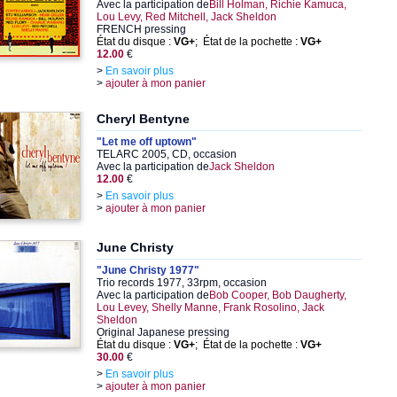
Avec la participation de
Bill Holman, Richie Kamuca,
Lou Levy, Red Mitchell, Jack Sheldon
FRENCH pressing
État du disque :
VG+
; État de la pochette :
VG+
12.00
€
>
En savoir plus
>
ajouter à mon panier
Cheryl Bentyne
"Let me off uptown"
TELARC 2005, CD, occasion
Avec la participation de
Jack Sheldon
12.00
€
>
En savoir plus
>
ajouter à mon panier
June Christy
"June Christy 1977"
Trio records 1977, 33rpm, occasion
Avec la participation de
Bob Cooper, Bob Daugherty,
Lou Levey, Shelly Manne, Frank Rosolino, Jack
Sheldon
Original Japanese pressing
État du disque :
VG+
; État de la pochette :
VG+
30.00
€
>
En savoir plus
>
ajouter à mon panier