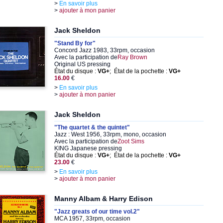
>
En savoir plus
>
ajouter à mon panier
Jack Sheldon
"Stand By for"
Concord Jazz 1983, 33rpm, occasion
Avec la participation de
Ray Brown
Original US pressing
État du disque :
VG+
; État de la pochette :
VG+
16.00
€
>
En savoir plus
>
ajouter à mon panier
Jack Sheldon
"The quartet & the quintet"
Jazz : West 1956, 33rpm, mono, occasion
Avec la participation de
Zoot Sims
KING Japanese pressing
État du disque :
VG+
; État de la pochette :
VG+
23.00
€
>
En savoir plus
>
ajouter à mon panier
Manny Albam & Harry Edison
"Jazz greats of our time vol.2"
MCA 1957, 33rpm, occasion