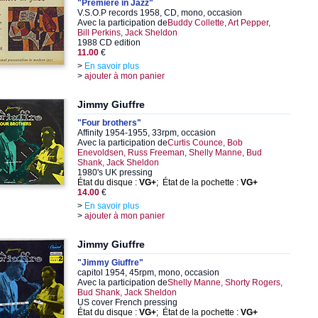
"Première in Jazz"
V.S.O.P records 1958, CD, mono, occasion
Avec la participation de
Buddy Collette, Art Pepper,
Bill Perkins, Jack Sheldon
1988 CD edition
11.00
€
>
En savoir plus
>
ajouter à mon panier
Jimmy Giuffre
"Four brothers"
Affinity 1954-1955, 33rpm, occasion
Avec la participation de
Curtis Counce, Bob
Enevoldsen, Russ Freeman, Shelly Manne, Bud
Shank, Jack Sheldon
1980's UK pressing
État du disque :
VG+
; État de la pochette :
VG+
14.00
€
>
En savoir plus
>
ajouter à mon panier
Jimmy Giuffre
"Jimmy Giuffre"
capitol 1954, 45rpm, mono, occasion
Avec la participation de
Shelly Manne, Shorty Rogers,
Bud Shank, Jack Sheldon
US cover French pressing
État du disque :
VG+
; État de la pochette :
VG+