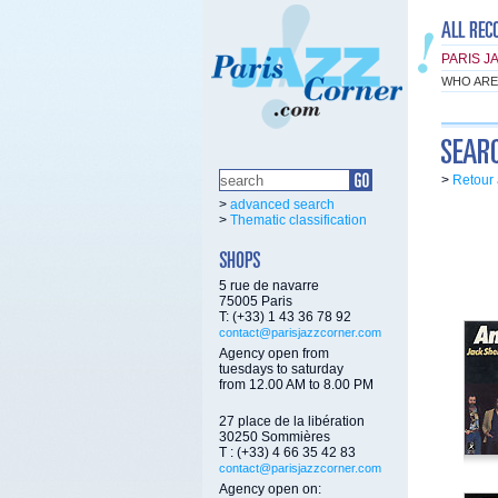
PARIS J
WHO ARE
>
Retour 
>
advanced search
>
Thematic classification
5 rue de navarre
75005 Paris
T: (+33) 1 43 36 78 92
contact@parisjazzcorner.com
Agency open from
tuesdays to saturday
from 12.00 AM to 8.00 PM
27 place de la libération
30250 Sommières
T : (+33) 4 66 35 42 83
contact@parisjazzcorner.com
Agency open on: