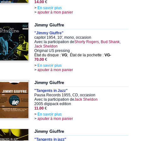
14.00
€
>
En savoir plus
>
ajouter à mon panier
Jimmy Giuffre
"Jimmy Giuffre"
capitol 1954, 10', mono, occasion
Avec la participation de
Shorty Rogers, Bud Shank,
Jack Sheldon
Original US pressing
État du disque :
VG
; État de la pochette :
VG-
70.00
€
>
En savoir plus
>
ajouter à mon panier
Jimmy Giuffre
"Tangents in Jazz"
Pausa Records 1955, CD, occasion
Avec la participation de
Jack Sheldon
2005 digipack edition
11.00
€
>
En savoir plus
>
ajouter à mon panier
Jimmy Giuffre
"Tangents in jazz"