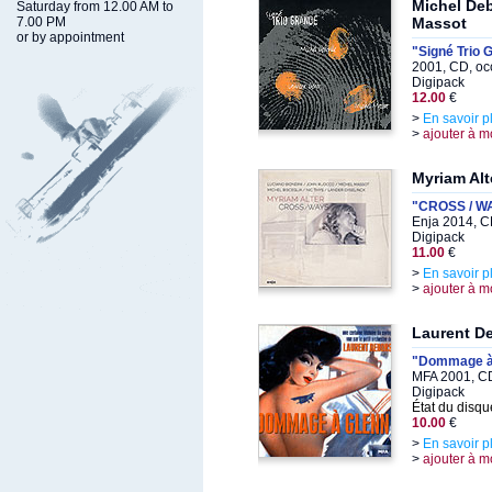
Michel Deb
Saturday from 12.00 AM to
7.00 PM
Massot
or by appointment
"Signé Trio 
2001, CD, oc
Digipack
12.00
€
>
En savoir p
>
ajouter à m
Myriam Alt
"CROSS / W
Enja 2014, C
Digipack
11.00
€
>
En savoir p
>
ajouter à m
Laurent D
"Dommage à
MFA 2001, CD
Digipack
État du disqu
10.00
€
>
En savoir p
>
ajouter à m