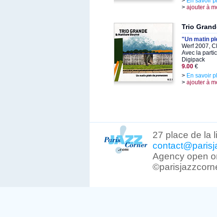
>
En savoir p
>
ajouter à m
Trio Grand
"Un matin p
Werf 2007, C
Avec la parti
Digipack
9.00
€
>
En savoir p
>
ajouter à m
27 place de la 
contact@parisj
Agency open on
©parisjazzcorn