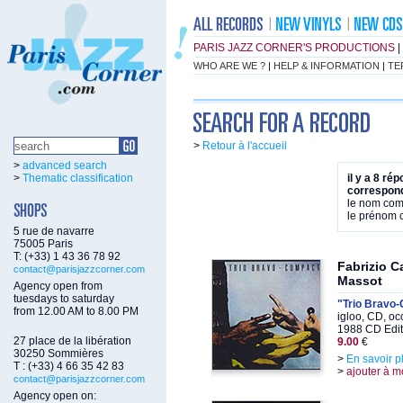
PARIS JAZZ CORNER'S PRODUCTIONS
|
WHO ARE WE ?
|
HELP & INFORMATION
|
TE
>
Retour à l'accueil
>
advanced search
>
Thematic classification
il y a 8 ré
correspond
le nom co
le prénom
5 rue de navarre
75005 Paris
T: (+33) 1 43 36 78 92
Fabrizio C
contact@parisjazzcorner.com
Massot
Agency open from
tuesdays to saturday
"Trio Bravo
from 12.00 AM to 8.00 PM
igloo, CD, oc
1988 CD Edit
27 place de la libération
9.00
€
30250 Sommières
>
En savoir p
T : (+33) 4 66 35 42 83
>
ajouter à m
contact@parisjazzcorner.com
Agency open on: