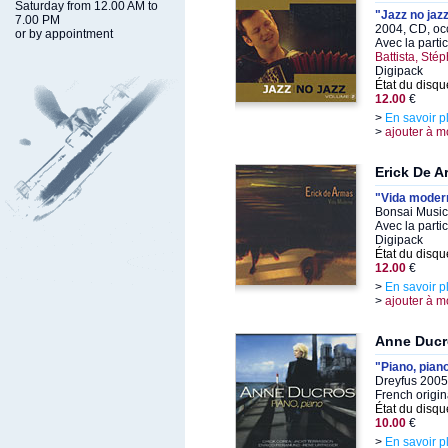
Saturday from 12.00 AM to
"Jazz no jaz
7.00 PM
2004, CD, oc
or by appointment
Avec la parti
Battista, St
Digipack
État du disqu
12.00
€
>
En savoir p
>
ajouter à m
Erick De A
"Vida moder
Bonsai Music
Avec la parti
Digipack
État du disqu
12.00
€
>
En savoir p
>
ajouter à m
Anne Ducr
"Piano, pian
Dreyfus 2005,
French origin
État du disqu
10.00
€
>
En savoir p