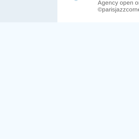
Agency open on
©parisjazzcorn