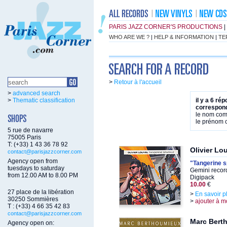
PARIS JAZZ CORNER'S PRODUCTIONS
|
WHO ARE WE ?
|
HELP & INFORMATION
|
TE
>
Retour à l'accueil
>
advanced search
>
Thematic classification
il y a 6 ré
correspond
le nom co
le prénom
5 rue de navarre
75005 Paris
T: (+33) 1 43 36 78 92
Olivier Lo
contact@parisjazzcorner.com
Agency open from
"Tangerine s
tuesdays to saturday
Gemini recor
from 12.00 AM to 8.00 PM
Digipack
10.00
€
27 place de la libération
>
En savoir p
30250 Sommières
>
ajouter à m
T : (+33) 4 66 35 42 83
contact@parisjazzcorner.com
Marc Bert
Agency open on: