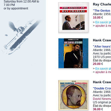
Saturday from 12.00 AM to
Ray Charl
7.00 PM
or by appointment
"The Genius 
Atlantic 1959
10.00
€
>
En savoir p
>
ajouter à m
Hank Craw
"After hours
Atlantic 1966
Avec la parti
1970 US pre
État du disqu
20.00
€
>
En savoir p
>
ajouter à m
Hank Craw
"Double Cro
Atlantic 1968
Avec la parti
David Newm
US original p
État du disqu
36.00
€