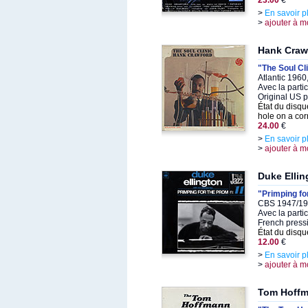
23.00
€
>
En savoir p
>
ajouter à m
Hank Craw
"The Soul Cli
Atlantic 196
Avec la parti
Original US 
État du disqu
hole on a cor
24.00
€
>
En savoir p
>
ajouter à m
Duke Ellin
"Primping fo
CBS 1947/19
Avec la parti
French press
État du disqu
12.00
€
>
En savoir p
>
ajouter à m
Tom Hoff