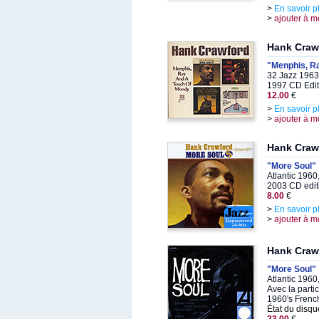
>
En savoir p
>
ajouter à m
Hank Craw
"Menphis, R
32 Jazz 1963
1997 CD Edit
12.00
€
>
En savoir p
>
ajouter à m
Hank Craw
"More Soul"
Atlantic 1960
2003 CD edit
8.00
€
>
En savoir p
>
ajouter à m
Hank Craw
"More Soul"
Atlantic 196
Avec la parti
1960's Frenc
État du disqu