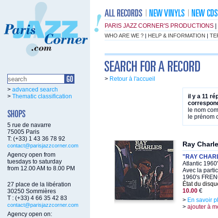
PARIS JAZZ CORNER'S PRODUCTIONS
|
WHO ARE WE ?
|
HELP & INFORMATION
|
TE
>
Retour à l'accueil
>
advanced search
>
Thematic classification
il y a 11 r
correspond
le nom co
le prénom
5 rue de navarre
75005 Paris
T: (+33) 1 43 36 78 92
Ray Charl
contact@parisjazzcorner.com
Agency open from
"RAY CHARLE
tuesdays to saturday
Atlantic 1960
from 12.00 AM to 8.00 PM
Avec la parti
1960's FRENC
État du disqu
27 place de la libération
10.00
€
30250 Sommières
T : (+33) 4 66 35 42 83
>
En savoir p
contact@parisjazzcorner.com
>
ajouter à m
Agency open on: