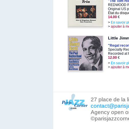
"The Tom Ho
REDWOOD RE
Original US 
État du disqu
14.00
€
>
En savoir p
>
ajouter à m
Little Jim
"Regal recor
Specialty Re
Recorded at 
12.00
€
>
En savoir p
>
ajouter à m
27 place de la 
contact@parisj
Agency open on
©parisjazzcorn