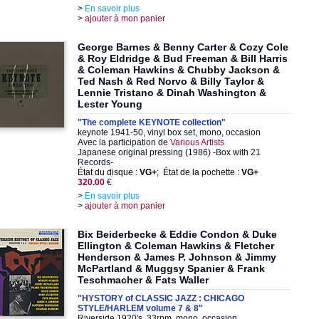
>
En savoir plus
>
ajouter à mon panier
George Barnes & Benny Carter & Cozy Cole
& Roy Eldridge & Bud Freeman & Bill Harris
& Coleman Hawkins & Chubby Jackson &
Ted Nash & Red Norvo & Billy Taylor &
Lennie Tristano & Dinah Washington &
Lester Young
"The complete KEYNOTE collection"
keynote 1941-50, vinyl box set, mono, occasion
Avec la participation de
Various Artists
Japanese original pressing (1986) -Box with 21
Records-
État du disque :
VG+
; État de la pochette :
VG+
320.00
€
>
En savoir plus
>
ajouter à mon panier
Bix Beiderbecke & Eddie Condon & Duke
Ellington & Coleman Hawkins & Fletcher
Henderson & James P. Johnson & Jimmy
McPartland & Muggsy Spanier & Frank
Teschmacher & Fats Waller
"HYSTORY of CLASSIC JAZZ : CHICAGO
STYLE/HARLEM volume 7 & 8"
Riverside 1920's, 33rpm, mono, occasion