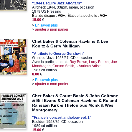
"1944 Esquire Jazz All-Stars"
Aircheck 1944, 33rpm, mono, occasion
1979 US Pressing
État du disque :
VG+
; État de la pochette :
VG+
15.00
€
>
En savoir plus
>
ajouter à mon panier
Chet Baker & Coleman Hawkins & Lee
Konitz & Gerry Mulligan
"A tribute to George Gershwin"
Giants of Jazz 1953/57, CD, occasion
Avec la participation de
Ray Brown, Larry Bunker, Joe
Mondragon, Carson Smith, ¬ Various Artists
1987 cd edition
8.00
€
>
En savoir plus
>
ajouter à mon panier
Chet Baker & Count Basie & John Coltrane
& Bill Evans & Coleman Hawkins & Roland
Rahsaan Kirk & Thelonious Monk & Wes
Montgomery
"France's concert anthology vol. 1"
Esoldun 1958/75, CD, occasion
1989 cd edition
15.00
€