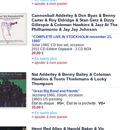
>
ajouter à mon panier
Cannonball Adderley & Don Byas & Benny
Carter & Roy Eldridge & Stan Getz & Dizzy
Gillespie & Coleman Hawkins & Jazz At The
Philharmonic & Jay Jay Johnson
"COMPLETE LIVE IN STOCKHOLM november 21,
1960"
Solar 1960, CD box set, occasion
2011 CD Edition Digipack - 3 CD BOX
20.00
€
>
En savoir plus
>
ajouter à mon panier
Nat Adderley & Benny Bailey & Coleman
Hawkins & Toots Thielemans & Lucky
Thompson
"Great Big Band and friends"
Jazzland 1960, 33rpm, occasion
1960's US pressing
État du disque :
VG+
; État de la pochette :
VG+
35.00
€
>
En savoir plus
>
ajouter à mon panier
Henri Red Allen & Harold Baker & Vic