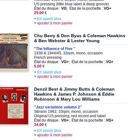
US pressing (little blue label & deep groove)
État du disque :
VG
; État de la pochette :
VG+
25.00
€
>
En savoir plus
>
ajouter à mon panier
Chu Berry & Don Byas & Coleman Hawkins
& Ben Webster & Lester Young
"The Influence of Five "
1938 & 1944/45, 33rpm, mono, occasion
French pressing
État du disque :
VG+
; État de la pochette :
VG+
5.00
€
>
En savoir plus
>
ajouter à mon panier
Denzil Best & Jimmy Butts & Coleman
Hawkins & James P. Johnson & Eddie
Robinson & Mary Lou Williams
"Jazz variations volume 2"
Stinson 1962, 33rpm, mono, occasion
Original US pressing, red record and label
État du disque :
VG+
; État de la pochette :
VG+
34.00
€
>
En savoir plus
>
ajouter à mon panier