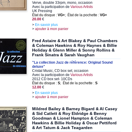
Verve, double 33rpm, mono, occasion
Avec la participation de
Various Artists
UK Pressing
État du disque :
VG+
; État de la pochette :
VG+
20.00
€
>
En savoir plus
>
ajouter à mon panier
Fred Astaire & Art Blakey & Paul Chambers
& Coleman Hawkins & Roy Haynes & Billie
Holiday & Glenn Miller & Sonny Rollins &
Frank Sinatra & Sarah Vaughan
"La collection Jazz de référence: Original Sound
deluxe"
Cristal Music, CD box set, occasion
Avec la participation de
Various Artists
2012 CD box set- 10CDs
État du disque :
S
; État de la pochette :
S
12.00
€
>
En savoir plus
>
ajouter à mon panier
Mildred Bailey & Barney Bigard & Al Casey
& Sid Catlett & Roy Eldridge & Benny
Goodman & Lionel Hampton & Coleman
Hawkins & Billie Holiday & Oscar Pettiford
& Art Tatum & Jack Teagarden