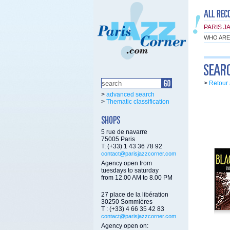
PARIS J
WHO ARE
>
Retour 
>
advanced search
>
Thematic classification
5 rue de navarre
75005 Paris
T: (+33) 1 43 36 78 92
contact@parisjazzcorner.com
Agency open from
tuesdays to saturday
from 12.00 AM to 8.00 PM
27 place de la libération
30250 Sommières
T : (+33) 4 66 35 42 83
contact@parisjazzcorner.com
Agency open on: