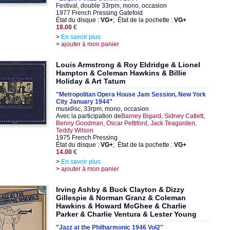
Festival, double 33rpm, mono, occasion
1977 French Pressing Gatefold
État du disque :
VG+
; État de la pochette :
VG+
18.00
€
>
En savoir plus
>
ajouter à mon panier
Louis Armstrong & Roy Eldridge & Lionel
Hampton & Coleman Hawkins & Billie
Holiday & Art Tatum
"Metropolitan Opera House Jam Session, New York
City January 1944"
musidisc, 33rpm, mono, occasion
Avec la participation de
Barney Bigard, Sidney Catlett,
Benny Goodman, Oscar Pettiford, Jack Teagarden,
Teddy Wilson
1975 French Pressing
État du disque :
VG+
; État de la pochette :
VG+
14.00
€
>
En savoir plus
>
ajouter à mon panier
Irving Ashby & Buck Clayton & Dizzy
Gillespie & Norman Granz & Coleman
Hawkins & Howard McGhee & Charlie
Parker & Charlie Ventura & Lester Young
"Jazz at the Philharmonic 1946 Vol2"