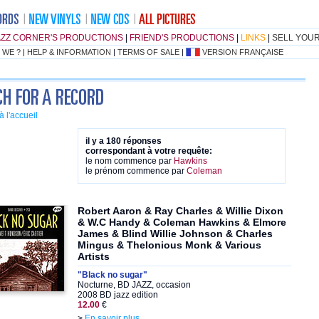
AZZ CORNER'S PRODUCTIONS
|
FRIEND'S PRODUCTIONS
|
LINKS
|
SELL YOU
 WE ?
|
HELP & INFORMATION
|
TERMS OF SALE
|
VERSION FRANÇAISE
à l'accueil
il y a 180 réponses
correspondant à votre requête:
le nom commence par
Hawkins
le prénom commence par
Coleman
Robert Aaron & Ray Charles & Willie Dixon
& W.C Handy & Coleman Hawkins & Elmore
James & Blind Willie Johnson & Charles
Mingus & Thelonious Monk & Various
Artists
"Black no sugar"
Nocturne, BD JAZZ, occasion
2008 BD jazz edition
12.00
€
>
En savoir plus