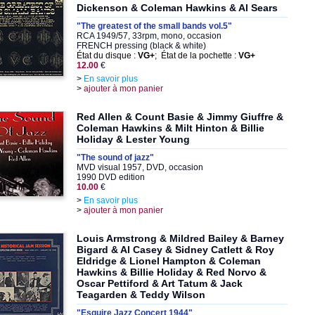
Dickenson & Coleman Hawkins & Al Sears
"The greatest of the small bands vol.5"
RCA 1949/57, 33rpm, mono, occasion
FRENCH pressing (black & white)
État du disque :
VG+
; État de la pochette :
VG+
12.00
€
>
En savoir plus
>
ajouter à mon panier
Red Allen & Count Basie & Jimmy Giuffre &
Coleman Hawkins & Milt Hinton & Billie
Holiday & Lester Young
"The sound of jazz"
MVD visual 1957, DVD, occasion
1990 DVD edition
10.00
€
>
En savoir plus
>
ajouter à mon panier
Louis Armstrong & Mildred Bailey & Barney
Bigard & Al Casey & Sidney Catlett & Roy
Eldridge & Lionel Hampton & Coleman
Hawkins & Billie Holiday & Red Norvo &
Oscar Pettiford & Art Tatum & Jack
Teagarden & Teddy Wilson
"Esquire Jazz Concert 1944"