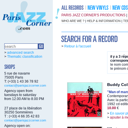
PARIS JAZZ CORNER'S PRODUCTIONS
|
WHO ARE WE ?
|
HELP & INFORMATION
|
TE
>
Retour à l'accueil
>
advanced search
>
Thematic classification
il y a 3 ré
correspond
le nom co
le prénom
5 rue de navarre
75005 Paris
T: (+33) 1 43 36 78 92
Buddy Coll
contact@parisjazzcorner.com
Agency open from
"Man of man
tuesdays to saturday
Contemporary
from 12.00 AM to 8.00 PM
Avec la parti
1992 cd editi
10.00
€
27 place de la libération
30250 Sommières
>
En savoir p
T : (+33) 4 66 35 42 83
>
ajouter à m
contact@parisjazzcorner.com
Agency open on: