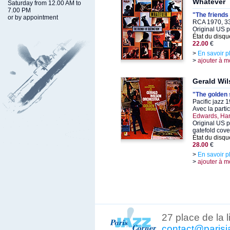
Whatever
Saturday from 12.00 AM to
7.00 PM
"The friends 
or by appointment
RCA 1970, 33
Original US 
État du disqu
22.00
€
>
En savoir p
>
ajouter à m
Gerald Wi
"The golden
Pacific jazz 
Avec la parti
Edwards, Ha
Original US p
gatefold cove
État du disqu
28.00
€
>
En savoir p
>
ajouter à m
27 place de la 
contact@parisj