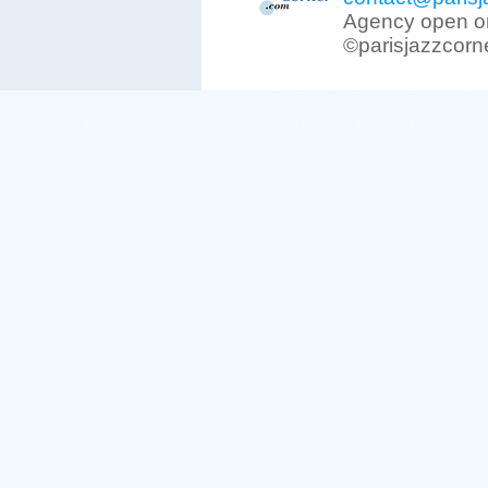
Agency open on
©parisjazzcorn