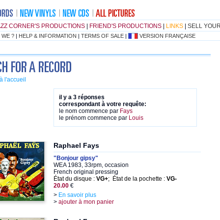
AZZ CORNER'S PRODUCTIONS
|
FRIEND'S PRODUCTIONS
|
LINKS
|
SELL YOU
 WE ?
|
HELP & INFORMATION
|
TERMS OF SALE
|
VERSION FRANÇAISE
à l'accueil
il y a 3 réponses
correspondant à votre requête:
le nom commence par
Fays
le prénom commence par
Louis
Raphael Fays
"Bonjour gipsy"
WEA 1983, 33rpm, occasion
French original pressing
État du disque :
VG+
; État de la pochette :
VG-
20.00
€
>
En savoir plus
>
ajouter à mon panier