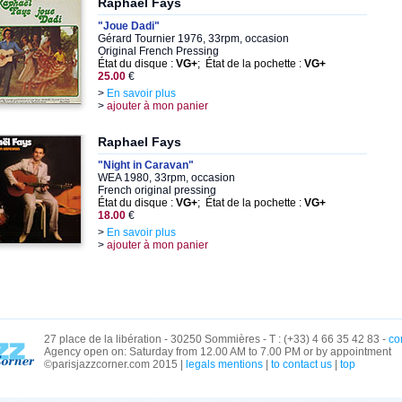
Raphael Fays
"Joue Dadi"
Gérard Tournier 1976, 33rpm, occasion
Original French Pressing
État du disque :
VG+
; État de la pochette :
VG+
25.00
€
>
En savoir plus
>
ajouter à mon panier
Raphael Fays
"Night in Caravan"
WEA 1980, 33rpm, occasion
French original pressing
État du disque :
VG+
; État de la pochette :
VG+
18.00
€
>
En savoir plus
>
ajouter à mon panier
27 place de la libération - 30250 Sommières - T : (+33) 4 66 35 42 83 -
co
Agency open on: Saturday from 12.00 AM to 7.00 PM or by appointment
©parisjazzcorner.com 2015 |
legals mentions
|
to contact us
|
top