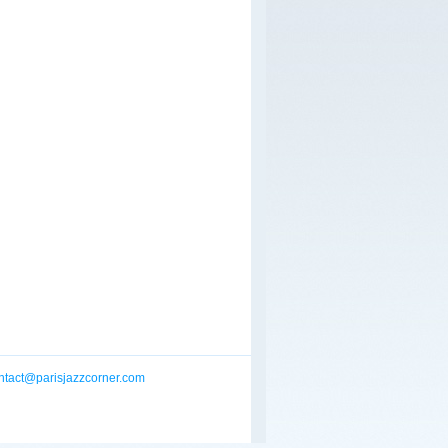
ntact@parisjazzcorner.com