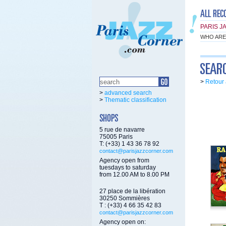
PARIS J
WHO ARE
>
Retour 
>
advanced search
>
Thematic classification
5 rue de navarre
75005 Paris
T: (+33) 1 43 36 78 92
contact@parisjazzcorner.com
Agency open from
tuesdays to saturday
from 12.00 AM to 8.00 PM
27 place de la libération
30250 Sommières
T : (+33) 4 66 35 42 83
contact@parisjazzcorner.com
Agency open on: