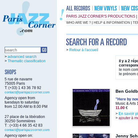
PARIS JAZZ CORNER'S PRODUCTIONS
|
WHO ARE WE ?
|
HELP & INFORMATION
|
TE
>
Retour à l'accueil
>
advanced search
>
Thematic classification
il y a 2 ré
correspond
le nom co
le prénom
5 rue de navarre
75005 Paris
T: (+33) 1 43 36 78 92
Ben Goldb
contact@parisjazzcorner.com
Agency open from
"Here by no
tuesdays to saturday
Music & Arts
from 12.00 AM to 8.00 PM
11.00
€
>
En savoir p
27 place de la libération
>
ajouter à m
30250 Sommières
T : (+33) 4 66 35 42 83
contact@parisjazzcorner.com
Agency open on:
Jenny Sc