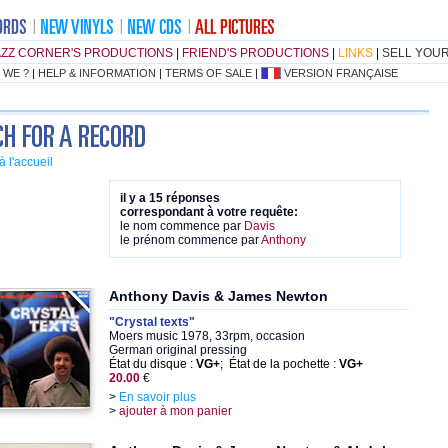
AZZ CORNER'S PRODUCTIONS
|
FRIEND'S PRODUCTIONS
|
LINKS
|
SELL YOU
 WE ?
|
HELP & INFORMATION
|
TERMS OF SALE
|
VERSION FRANÇAISE
à l'accueil
il y a 15 réponses
correspondant à votre requête:
le nom commence par
Davis
le prénom commence par
Anthony
Anthony Davis & James Newton
"Crystal texts"
Moers music 1978, 33rpm, occasion
German original pressing
État du disque :
VG+
; État de la pochette :
VG+
20.00
€
>
En savoir plus
>
ajouter à mon panier