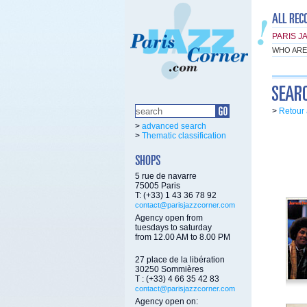
PARIS J
WHO ARE
>
Retour 
>
advanced search
>
Thematic classification
5 rue de navarre
75005 Paris
T: (+33) 1 43 36 78 92
contact@parisjazzcorner.com
Agency open from
tuesdays to saturday
from 12.00 AM to 8.00 PM
27 place de la libération
30250 Sommières
T : (+33) 4 66 35 42 83
contact@parisjazzcorner.com
Agency open on: