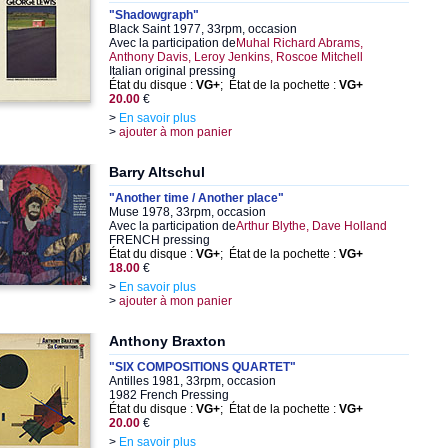
"Shadowgraph"
Black Saint 1977, 33rpm, occasion
Avec la participation de
Muhal Richard Abrams,
Anthony Davis, Leroy Jenkins, Roscoe Mitchell
Italian original pressing
État du disque :
VG+
; État de la pochette :
VG+
20.00
€
>
En savoir plus
>
ajouter à mon panier
Barry Altschul
"Another time / Another place"
Muse 1978, 33rpm, occasion
Avec la participation de
Arthur Blythe, Dave Holland
FRENCH pressing
État du disque :
VG+
; État de la pochette :
VG+
18.00
€
>
En savoir plus
>
ajouter à mon panier
Anthony Braxton
"SIX COMPOSITIONS QUARTET"
Antilles 1981, 33rpm, occasion
1982 French Pressing
État du disque :
VG+
; État de la pochette :
VG+
20.00
€
>
En savoir plus