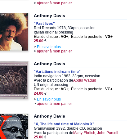
>
ajouter à mon panier
Anthony Davis
"Past lives"
Red Records 1978, 33rpm, occasion
Italian original pressing
État du disque :
VG+
; État de la pochette :
VG+
25.00
€
>
En savoir plus
>
ajouter à mon panier
Anthony Davis
"Variations in dream-time"
india navigation 1983, 33rpm, occasion
Avec la participation de
Abdul Wadud
US original pressing
État du disque :
VG+
; État de la pochette :
VG+
24.00
€
>
En savoir plus
>
ajouter à mon panier
Anthony Davis
"X, The life and time of Malcolm X"
Gramavision 1992, double CD, occasion
Avec la participation de
Marty Ehrlich, John Purcell
25.00
€