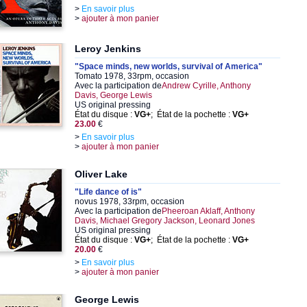
>
En savoir plus
>
ajouter à mon panier
Leroy Jenkins
"Space minds, new worlds, survival of America"
Tomato 1978, 33rpm, occasion
Avec la participation de
Andrew Cyrille, Anthony
Davis, George Lewis
US original pressing
État du disque :
VG+
; État de la pochette :
VG+
23.00
€
>
En savoir plus
>
ajouter à mon panier
Oliver Lake
"Life dance of is"
novus 1978, 33rpm, occasion
Avec la participation de
Pheeroan Aklaff, Anthony
Davis, Michael Gregory Jackson, Leonard Jones
US original pressing
État du disque :
VG+
; État de la pochette :
VG+
20.00
€
>
En savoir plus
>
ajouter à mon panier
George Lewis