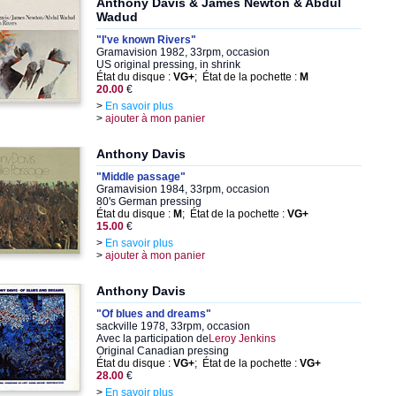
Anthony Davis & James Newton & Abdul
Wadud
"I've known Rivers"
Gramavision 1982, 33rpm, occasion
US original pressing, in shrink
État du disque :
VG+
; État de la pochette :
M
20.00
€
>
En savoir plus
>
ajouter à mon panier
Anthony Davis
"Middle passage"
Gramavision 1984, 33rpm, occasion
80's German pressing
État du disque :
M
; État de la pochette :
VG+
15.00
€
>
En savoir plus
>
ajouter à mon panier
Anthony Davis
"Of blues and dreams"
sackville 1978, 33rpm, occasion
Avec la participation de
Leroy Jenkins
Original Canadian pressing
État du disque :
VG+
; État de la pochette :
VG+
28.00
€
>
En savoir plus