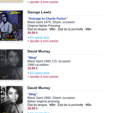
>
ajouter à mon panier
George Lewis
"Homage to Charlie Parker"
Black Saint 1979, 33rpm, occasion
Original Italian Pressing
État du disque :
VG+
; État de la pochette :
VG+
20.00
€
>
En savoir plus
>
ajouter à mon panier
David Murray
"Ming"
Black Saint 1980, CD, occasion
1990 cd edition
10.00
€
>
En savoir plus
>
ajouter à mon panier
David Murray
"Ming"
Black Saint 1980, 33rpm, occasion
Italian original pressing
État du disque :
VG+
; État de la pochette :
VG+
20.00
€