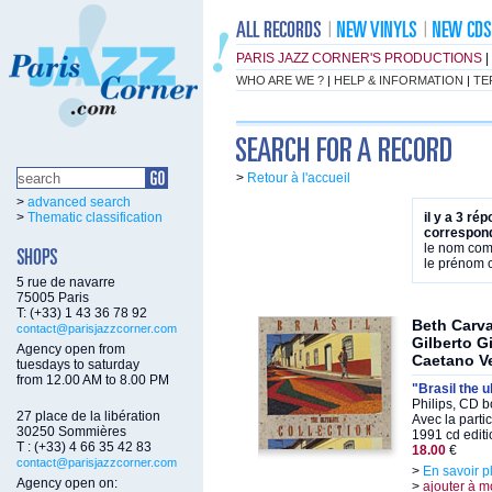
PARIS JAZZ CORNER'S PRODUCTIONS
|
WHO ARE WE ?
|
HELP & INFORMATION
|
TE
>
Retour à l'accueil
>
advanced search
>
Thematic classification
il y a 3 ré
correspond
le nom co
le prénom
5 rue de navarre
75005 Paris
T: (+33) 1 43 36 78 92
Beth Carva
contact@parisjazzcorner.com
Gilberto G
Agency open from
Caetano V
tuesdays to saturday
from 12.00 AM to 8.00 PM
"Brasil the u
Philips, CD b
27 place de la libération
Avec la parti
30250 Sommières
1991 cd editi
T : (+33) 4 66 35 42 83
18.00
€
contact@parisjazzcorner.com
>
En savoir p
Agency open on:
>
ajouter à m