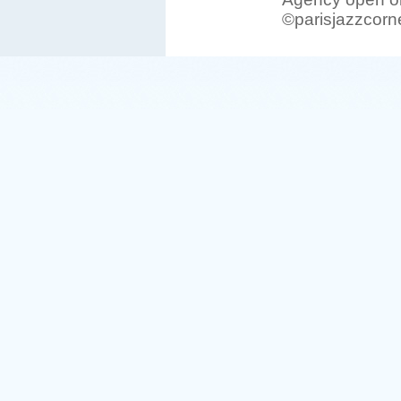
©parisjazzcorn