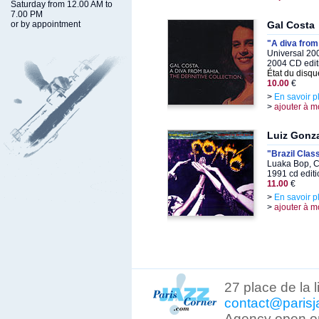
Saturday from 12.00 AM to
7.00 PM
or by appointment
Gal Costa
"A diva from 
Universal 20
2004 CD edit
État du disqu
10.00
€
>
En savoir p
>
ajouter à m
Luiz Gonz
"Brazil Clas
Luaka Bop, C
1991 cd editi
11.00
€
>
En savoir p
>
ajouter à m
27 place de la 
contact@parisj
Agency open on