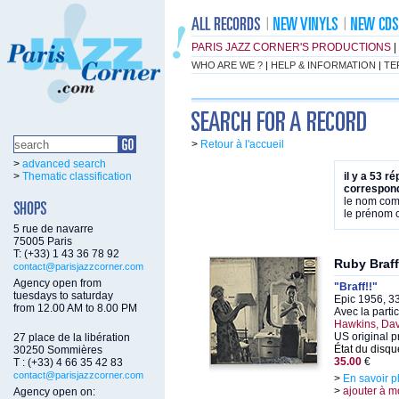
PARIS JAZZ CORNER'S PRODUCTIONS
|
WHO ARE WE ?
|
HELP & INFORMATION
|
TE
>
Retour à l'accueil
>
advanced search
>
Thematic classification
il y a 53 r
correspond
le nom co
le prénom
5 rue de navarre
75005 Paris
T: (+33) 1 43 36 78 92
Ruby Braff
contact@parisjazzcorner.com
Agency open from
"Braff!!"
tuesdays to saturday
Epic 1956, 3
from 12.00 AM to 8.00 PM
Avec la parti
Hawkins, Dav
US original 
27 place de la libération
État du disqu
30250 Sommières
35.00
€
T : (+33) 4 66 35 42 83
contact@parisjazzcorner.com
>
En savoir p
>
ajouter à m
Agency open on: