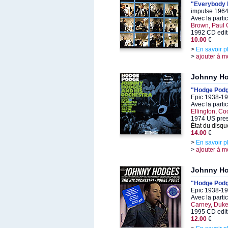
"Everybody
impulse 1964
Avec la parti
Brown, Paul 
1992 CD edit
10.00
€
>
En savoir p
>
ajouter à m
Johnny H
"Hodge Pod
Epic 1938-19
Avec la parti
Ellington, Co
1974 US pre
État du disqu
14.00
€
>
En savoir p
>
ajouter à m
Johnny H
"Hodge Pod
Epic 1938-19
Avec la parti
Carney, Duke 
1995 CD edit
12.00
€