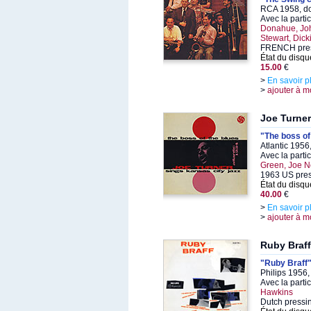
RCA 1958, do
Avec la parti
Donahue, Joh
Stewart, Dick
FRENCH pre
État du disqu
15.00
€
>
En savoir p
>
ajouter à m
Joe Turner
"The boss of
Atlantic 195
Avec la parti
Green, Joe 
1963 US pre
État du disqu
40.00
€
>
En savoir p
>
ajouter à m
Ruby Braff
"Ruby Braff
Philips 1956
Avec la parti
Hawkins
Dutch pressi