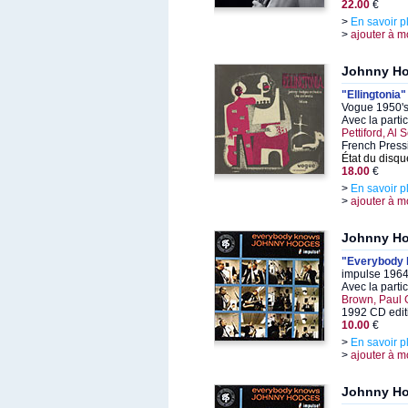
22.00
€
>
En savoir p
>
ajouter à m
Johnny H
"Ellingtonia"
Vogue 1950's
Avec la parti
Pettiford, Al 
French Press
État du disqu
18.00
€
>
En savoir p
>
ajouter à m
Johnny H
"Everybody
impulse 1964
Avec la parti
Brown, Paul 
1992 CD edit
10.00
€
>
En savoir p
>
ajouter à m
Johnny H