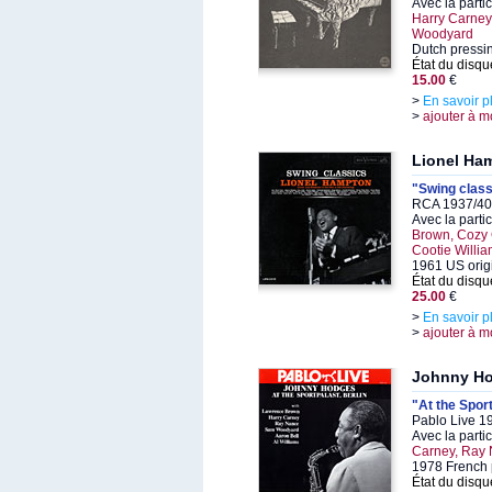
Avec la parti
Harry Carne
Woodyard
Dutch pressi
État du disqu
15.00
€
>
En savoir p
>
ajouter à m
Lionel Ha
"Swing class
RCA 1937/40,
Avec la parti
Brown, Cozy 
Cootie Willi
1961 US orig
État du disqu
25.00
€
>
En savoir p
>
ajouter à m
Johnny H
"At the Sport
Pablo Live 1
Avec la parti
Carney, Ray
1978 French 
État du disqu