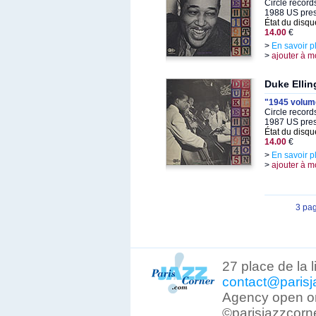
Circle recor
1988 US pre
État du disqu
14.00
€
>
En savoir p
>
ajouter à m
Duke Ellin
"1945 volum
Circle recor
1987 US pre
État du disqu
14.00
€
>
En savoir p
>
ajouter à m
3 pa
27 place de la 
contact@parisj
Agency open on
©parisjazzcorn