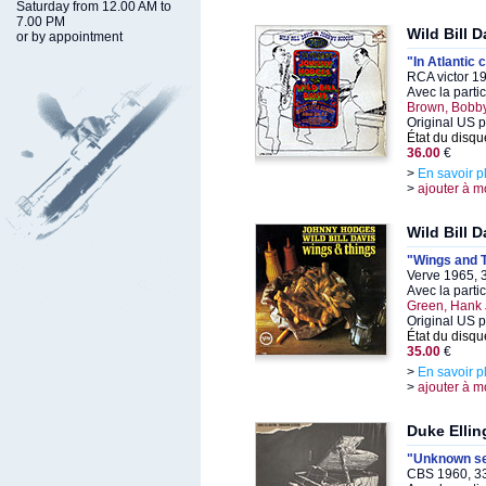
Saturday from 12.00 AM to
7.00 PM
Wild Bill 
or by appointment
"In Atlantic c
RCA victor 1
Avec la parti
Brown, Bobb
Original US 
État du disqu
36.00
€
>
En savoir p
>
ajouter à m
Wild Bill 
"Wings and 
Verve 1965, 
Avec la parti
Green, Hank
Original US 
État du disqu
35.00
€
>
En savoir p
>
ajouter à m
Duke Ellin
"Unknown s
CBS 1960, 33