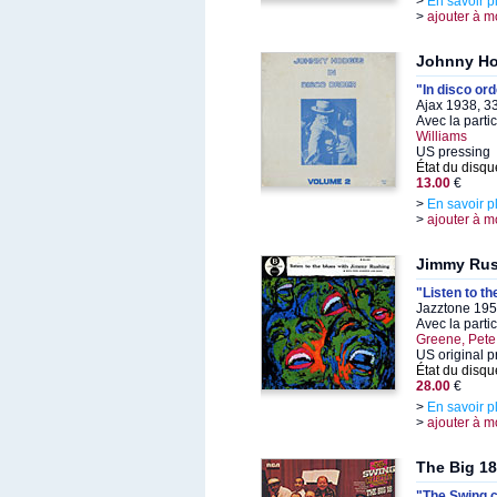
>
En savoir p
>
ajouter à m
Johnny H
"In disco ord
Ajax 1938, 3
Avec la parti
Williams
US pressing
État du disqu
13.00
€
>
En savoir p
>
ajouter à m
Jimmy Ru
"Listen to t
Jazztone 195
Avec la parti
Greene, Pete
US original p
État du disqu
28.00
€
>
En savoir p
>
ajouter à m
The Big 18
"The Swing c