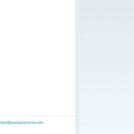
ntact@parisjazzcorner.com