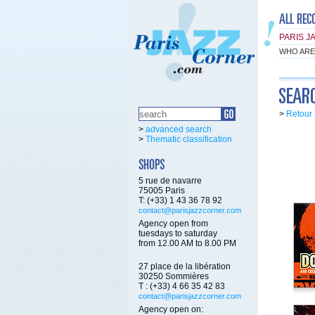
PARIS J
WHO ARE
>
Retour 
>
advanced search
>
Thematic classification
5 rue de navarre
75005 Paris
T: (+33) 1 43 36 78 92
contact@parisjazzcorner.com
Agency open from
tuesdays to saturday
from 12.00 AM to 8.00 PM
27 place de la libération
30250 Sommières
T : (+33) 4 66 35 42 83
contact@parisjazzcorner.com
Agency open on: