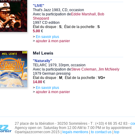
"LIVE"
That's Jazz 1983, CD, occasion
Avec la participation de
Eddie Marshall, Bob
Sheppard
1997 CD edition
État du disque :
S
; État de la pochette :
S
5.00
€
>
En savoir plus
>
ajouter à mon panier
Mel Lewis
"Naturally"
TELARC 1979, 33rpm, occasion
Avec la participation de
Steve Coleman, Jim McNeely
1979 German pressing
État du disque :
M
; État de la pochette :
VG+
14.00
€
>
En savoir plus
>
ajouter à mon panier
27 place de la libération - 30250 Sommières - T : (+33) 4 66 35 42 83 -
co
Agency open on: Saturday from 12.00 AM to 7.00 PM or by appointment
©parisjazzcorner.com 2015 |
legals mentions
|
to contact us
|
top