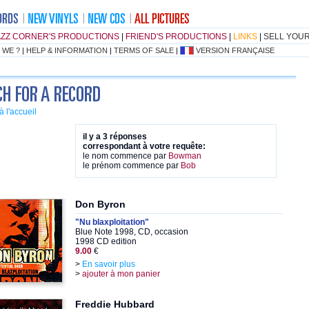
AZZ CORNER'S PRODUCTIONS
|
FRIEND'S PRODUCTIONS
|
LINKS
|
SELL YOU
 WE ?
|
HELP & INFORMATION
|
TERMS OF SALE
|
VERSION FRANÇAISE
à l'accueil
il y a 3 réponses
correspondant à votre requête:
le nom commence par
Bowman
le prénom commence par
Bob
Don Byron
"Nu blaxploitation"
Blue Note 1998, CD, occasion
1998 CD edition
9.00
€
>
En savoir plus
>
ajouter à mon panier
Freddie Hubbard