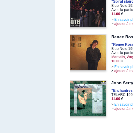
"Spiral stai
Blue Note 19
Avec la parti
11.00
€
>
En savoir p
>
ajouter à m
Renee Ro
"Renee Ros
Blue Note 19
Avec la parti
Marsalis, Wa
10.00
€
>
En savoir p
>
ajouter à m
John Serr
"Enchantres
TELARC 1996
11.00
€
>
En savoir p
>
ajouter à m