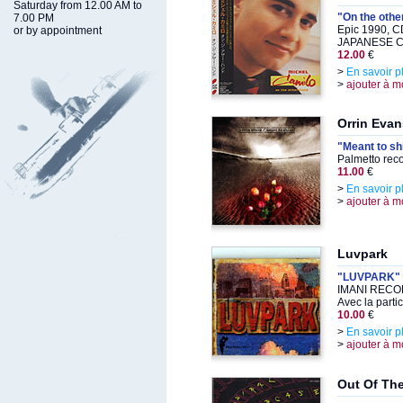
Saturday from 12.00 AM to
"On the othe
7.00 PM
Epic 1990, C
or by appointment
JAPANESE CD
12.00
€
>
En savoir p
>
ajouter à m
Orrin Evan
"Meant to sh
Palmetto rec
11.00
€
>
En savoir p
>
ajouter à m
Luvpark
"LUVPARK"
IMANI RECOR
Avec la parti
10.00
€
>
En savoir p
>
ajouter à m
Out Of Th