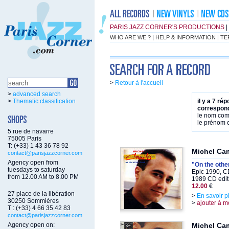
PARIS JAZZ CORNER'S PRODUCTIONS
|
WHO ARE WE ?
|
HELP & INFORMATION
|
TE
>
Retour à l'accueil
>
advanced search
>
Thematic classification
il y a 7 ré
correspond
le nom co
le prénom
5 rue de navarre
75005 Paris
T: (+33) 1 43 36 78 92
Michel Ca
contact@parisjazzcorner.com
Agency open from
"On the othe
tuesdays to saturday
Epic 1990, C
from 12.00 AM to 8.00 PM
1989 CD edit
12.00
€
27 place de la libération
>
En savoir p
30250 Sommières
>
ajouter à m
T : (+33) 4 66 35 42 83
contact@parisjazzcorner.com
Agency open on:
Michel Ca