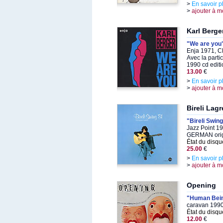
>
En savoir p
>
ajouter à m
Karl Berge
"We are you
Enja 1971, C
Avec la parti
1990 cd editi
13.00
€
>
En savoir p
>
ajouter à m
Bireli Lag
"Bireli Swing
Jazz Point 1
GERMAN origi
État du disqu
25.00
€
>
En savoir p
>
ajouter à m
Opening
"Human Bei
caravan 1990
État du disqu
12.00
€