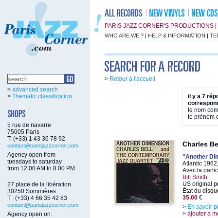
PARIS JAZZ CORNER'S PRODUCTIONS
|
WHO ARE WE ?
|
HELP & INFORMATION
|
TE
>
Retour à l'accueil
>
advanced search
>
Thematic classification
il y a 7 ré
correspond
le nom co
le prénom
5 rue de navarre
75005 Paris
T: (+33) 1 43 36 78 92
Charles Be
contact@parisjazzcorner.com
Agency open from
"Another Di
tuesdays to saturday
Atlantic 196
from 12.00 AM to 8.00 PM
Avec la parti
Bill Smith
US original p
27 place de la libération
État du disqu
30250 Sommières
35.00
€
T : (+33) 4 66 35 42 83
contact@parisjazzcorner.com
>
En savoir p
>
ajouter à m
Agency open on: