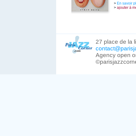
>
En savoir p
>
ajouter à m
27 place de la 
contact@parisj
Agency open on
©parisjazzcorn