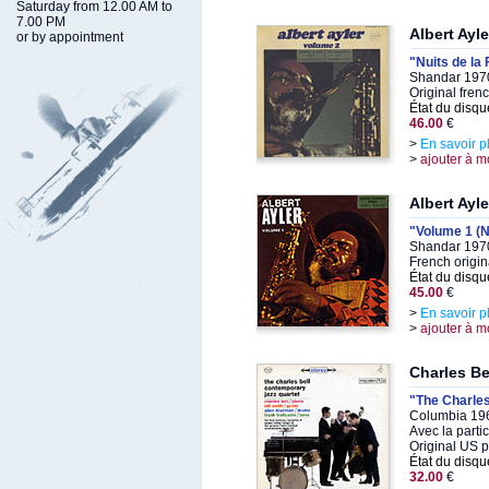
Saturday from 12.00 AM to
7.00 PM
Albert Ayle
or by appointment
"Nuits de la
Shandar 1970
Original fren
État du disqu
46.00
€
>
En savoir p
>
ajouter à m
Albert Ayle
"Volume 1 (N
Shandar 1970
French origin
État du disqu
45.00
€
>
En savoir p
>
ajouter à m
Charles Be
"The Charles
Columbia 196
Avec la parti
Original US 
État du disqu
32.00
€