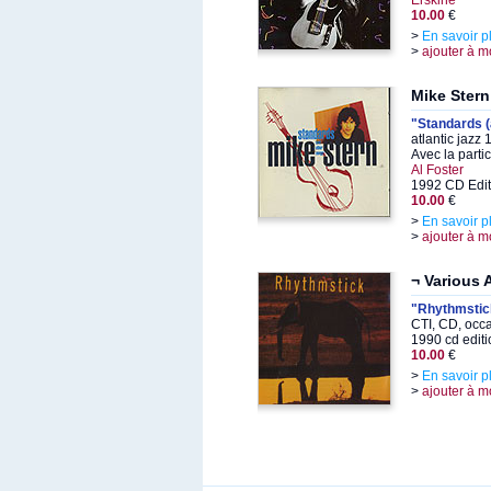
Erskine
10.00
€
>
En savoir p
>
ajouter à m
Mike Stern
"Standards (
atlantic jazz
Avec la parti
Al Foster
1992 CD Edit
10.00
€
>
En savoir p
>
ajouter à m
¬ Various A
"Rhythmstic
CTI, CD, occ
1990 cd editi
10.00
€
>
En savoir p
>
ajouter à m