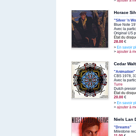
>
ajouter à m
Horace Sil
"Silver 'n W
Blue Note 19
Avec la parti
Original US 
État du disqu
28.00
€
>
En savoir p
>
ajouter à m
Cedar Wal
"Animation"
CBS 1978, 33
Avec la parti
Turre
Dutch pressi
État du disqu
20.00
€
>
En savoir p
>
ajouter à m
Niels Lan
"Dreams"
Milestone re
11.00
€