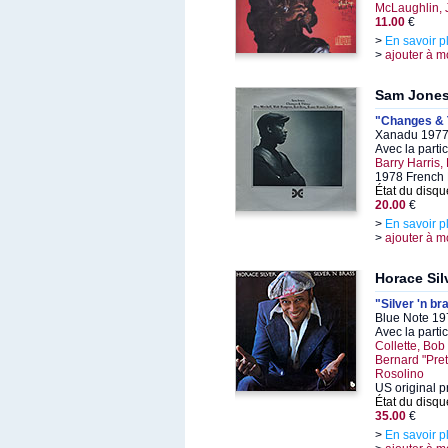
McLaughlin, 
11.00
€
>
En savoir p
>
ajouter à m
Sam Jone
"Changes & 
Xanadu 1977,
Avec la parti
Barry Harris,
1978 French 
État du disqu
20.00
€
>
En savoir p
>
ajouter à m
Horace Sil
"Silver 'n br
Blue Note 19
Avec la parti
Collette, Bob
Bernard "Pret
Rosolino
US original p
État du disqu
35.00
€
>
En savoir p