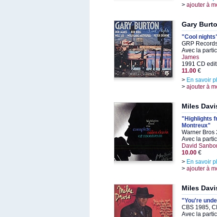
>
ajouter à m
Gary Burt
"Cool nights
GRP Records
Avec la parti
James
1991 CD edit
11.00
€
>
En savoir p
>
ajouter à m
Miles Davi
"Highlights 
Montreux"
Warner Bros 
Avec la parti
David Sanbor
10.00
€
>
En savoir p
>
ajouter à m
Miles Davi
"You're unde
CBS 1985, C
Avec la parti