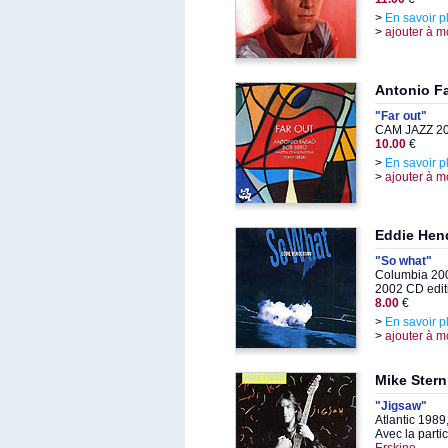
>
En savoir p
>
ajouter à m
Antonio F
"Far out"
CAM JAZZ 20
10.00
€
>
En savoir p
>
ajouter à m
Eddie Hen
"So what"
Columbia 200
2002 CD edit
8.00
€
>
En savoir p
>
ajouter à m
Mike Stern
"Jigsaw"
Atlantic 1989
Avec la parti