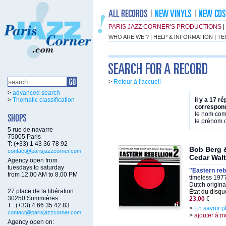
PARIS JAZZ CORNER'S PRODUCTIONS
|
WHO ARE WE ?
|
HELP & INFORMATION
|
TE
>
Retour à l'accueil
>
advanced search
>
Thematic classification
il y a 17 r
correspond
le nom co
le prénom
5 rue de navarre
75005 Paris
T: (+33) 1 43 36 78 92
Bob Berg &
contact@parisjazzcorner.com
Cedar Wal
Agency open from
tuesdays to saturday
"Eastern reb
from 12.00 AM to 8.00 PM
timeless 197
Dutch origina
27 place de la libération
État du disqu
30250 Sommières
23.00
€
T : (+33) 4 66 35 42 83
>
En savoir p
contact@parisjazzcorner.com
>
ajouter à m
Agency open on: