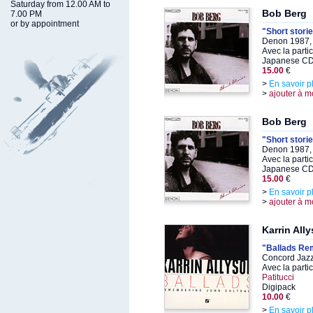
Saturday from 12.00 AM to
Bob Berg
7.00 PM
or by appointment
"Short stori
Denon 1987,
Avec la parti
Japanese CD 
15.00
€
>
En savoir p
>
ajouter à m
Bob Berg
"Short stori
Denon 1987,
Avec la parti
Japanese CD 
15.00
€
>
En savoir p
>
ajouter à m
Karrin All
"Ballads Re
Concord Jazz
Avec la parti
Patitucci
Digipack
10.00
€
>
En savoir p