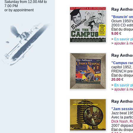
Saturday from 12.00 AM to
7.00 PM
Ray Antho
or by appointment
"Bouncin' o
Ocium 1950's
2003 CD edit
État du disqu
9.00
€
>
En savoir p
>
ajouter à m
Ray Antho
"Campus ra
capitol 1952,
FRENCH pre
État du disqu
20.00
€
>
En savoir p
>
ajouter à m
Ray Antho
"Jam session
Jazz beat 19
Avec la parti
Dick Nash, R
2007 digipac
État du disqu