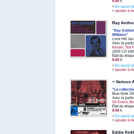
9.00
€
>
En savoir p
>
ajouter à m
Ray Antho
"Ray Anthon
Williams"
Lone Hill Ja
Avec la parti
Kessel, Ted 
2005 CD edit
État du disqu
9.00
€
>
En savoir p
>
ajouter à m
¬ Various A
"La collecti
Blue Note 20
Avec la parti
Gil Evans, B
État du disqu
9.00
€
>
En savoir p
>
ajouter à m
Eddie Kirk