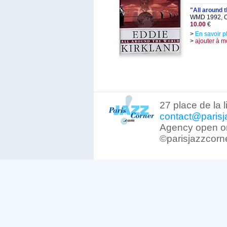
"All around 
WMD 1992, C
10.00
€
>
En savoir p
>
ajouter à m
27 place de la 
contact@parisj
Agency open on
©parisjazzcorn