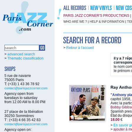
PARIS JAZZ CORNER'S PRODUCTIONS
|
WHO ARE WE ?
|
HELP & INFORMATION
|
TE
>
Retour à l'accueil
>
advanced search
>
Thematic classification
il y a 7 ré
correspond
le nom co
le prénom
5 rue de navarre
75005 Paris
T: (+33) 1 43 36 78 92
Ray Antho
contact@parisjazzcorner.com
Agency open from
"Anthony pla
tuesdays to saturday
capitol 1958
from 12.00 AM to 8.00 PM
Avec la parti
Bobby Gibbson
Spanish pres
27 place de la libération
État du disqu
30250 Sommières
18.00
€
T : (+33) 4 66 35 42 83
contact@parisjazzcorner.com
>
En savoir p
>
ajouter à m
Agency open on: