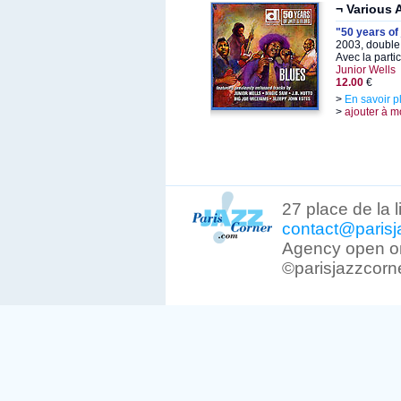
¬ Various A
"50 years of 
2003, double
Avec la parti
Junior Wells
12.00
€
>
En savoir p
>
ajouter à m
27 place de la 
contact@parisj
Agency open on
©parisjazzcorn