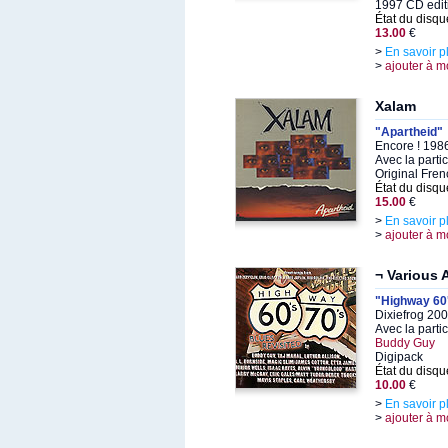
1997 CD edit
État du disqu
13.00
€
>
En savoir p
>
ajouter à m
Xalam
"Apartheid"
Encore ! 198
Avec la parti
Original Fren
État du disqu
15.00
€
>
En savoir p
>
ajouter à m
¬ Various A
"Highway 60'
Dixiefrog 20
Avec la parti
Buddy Guy
Digipack
État du disqu
10.00
€
>
En savoir p
>
ajouter à m