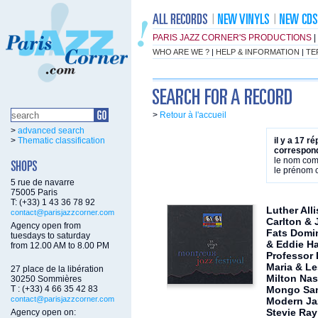
PARIS JAZZ CORNER'S PRODUCTIONS
|
WHO ARE WE ?
|
HELP & INFORMATION
|
TE
>
Retour à l'accueil
>
advanced search
>
Thematic classification
il y a 17 r
correspond
le nom co
le prénom
5 rue de navarre
75005 Paris
T: (+33) 1 43 36 78 92
Luther All
contact@parisjazzcorner.com
Carlton &
Agency open from
Fats Domin
tuesdays to saturday
& Eddie Ha
from 12.00 AM to 8.00 PM
Professor 
Maria & L
27 place de la libération
Milton Na
30250 Sommières
T : (+33) 4 66 35 42 83
Mongo San
contact@parisjazzcorner.com
Modern Jaz
Stevie Ra
Agency open on: