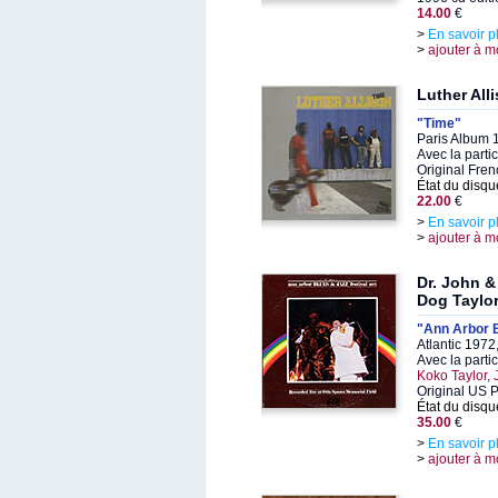
14.00
€
>
En savoir p
>
ajouter à m
Luther All
"Time"
Paris Album 
Avec la parti
Original Fren
État du disqu
22.00
€
>
En savoir p
>
ajouter à m
Dr. John 
Dog Taylor
"Ann Arbor B
Atlantic 197
Avec la parti
Koko Taylor,
Original US 
État du disqu
35.00
€
>
En savoir p
>
ajouter à m