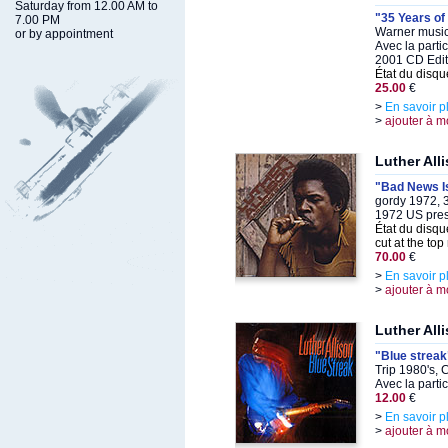
Saturday from 12.00 AM to
"35 Years of
7.00 PM
Warner music
or by appointment
Avec la parti
2001 CD Edit
État du disqu
25.00
€
>
En savoir p
>
ajouter à m
Luther All
"Bad News I
gordy 1972, 
1972 US pre
État du disqu
cut at the top 
70.00
€
>
En savoir p
>
ajouter à m
Luther All
"Blue streak
Trip 1980's, 
Avec la parti
12.00
€
>
En savoir p
>
ajouter à m