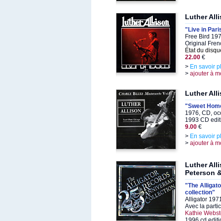
Luther All
"Live in Pari
Free Bird 19
Original Fren
État du disqu
22.00
€
>
En savoir p
>
ajouter à m
Luther All
"Sweet Hom
1976, CD, oc
1993 CD edit
9.00
€
>
En savoir p
>
ajouter à m
Luther All
Peterson 
"The Alligat
collection"
Alligator 197
Avec la parti
Kathie Webste
1996 cd editi