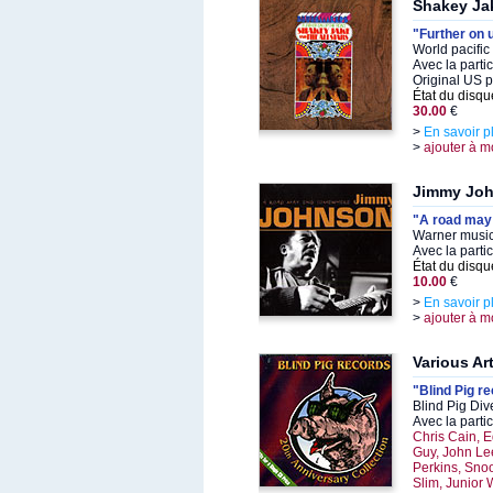
Shakey Ja
"Further on 
World pacific
Avec la parti
Original US 
État du disqu
30.00
€
>
En savoir p
>
ajouter à m
Jimmy Jo
"A road may
Warner music
Avec la parti
État du disqu
10.00
€
>
En savoir p
>
ajouter à m
Various Art
"Blind Pig r
Blind Pig Div
Avec la parti
Chris Cain, 
Guy, John Le
Perkins, Sno
Slim, Junior