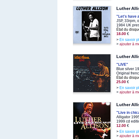
Luther All
"Let's have a
JSP, 33rpm, 
1984 UK pre
État du disqu
18.00
€
>
En savoir p
>
ajouter à m
Luther All
"LIVE"
Blue silver 1
Original fren
État du disqu
25.00
€
>
En savoir p
>
ajouter à m
Luther All
"Live in chi
Alligator 199
1999 cd editi
12.00
€
>
En savoir p
>
ajouter à m