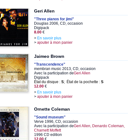
Geri Allen
"Three pianos for jimi"
Douglas 2006, CD, occasion
Digipack
8.00
€
>
En savoir plus
>
ajouter à mon panier
Jaimeo Brown
"Transcendence"
membran music 2013, CD, occasion
Avec la participation de
Geri Allen
Digipack
État du disque :
S
; État de la pochette :
S
12.00
€
>
En savoir plus
>
ajouter à mon panier
Ornette Coleman
"Sound museum"
Verve 1996, CD, occasion
Avec la participation de
Geri Allen, Denardo Coleman,
Charnett Moffett
1996 CD edition
12.00
€