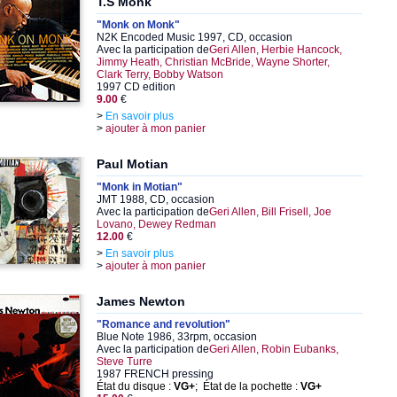
T.S Monk
"Monk on Monk"
N2K Encoded Music 1997, CD, occasion
Avec la participation de
Geri Allen, Herbie Hancock,
Jimmy Heath, Christian McBride, Wayne Shorter,
Clark Terry, Bobby Watson
1997 CD edition
9.00
€
>
En savoir plus
>
ajouter à mon panier
Paul Motian
"Monk in Motian"
JMT 1988, CD, occasion
Avec la participation de
Geri Allen, Bill Frisell, Joe
Lovano, Dewey Redman
12.00
€
>
En savoir plus
>
ajouter à mon panier
James Newton
"Romance and revolution"
Blue Note 1986, 33rpm, occasion
Avec la participation de
Geri Allen, Robin Eubanks,
Steve Turre
1987 FRENCH pressing
État du disque :
VG+
; État de la pochette :
VG+