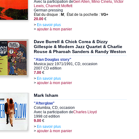
Avec la participation de
Geri Allen, Mino Cinelu, Victor
Lewis, Charnett Moffett
German pressing
État du disque :
M
; État de la pochette :
VG+
20.00
€
>
En savoir plus
>
ajouter à mon panier
Dave Burrell & Chick Corea & Dizzy
Gillespie & Modern Jazz Quartet & Charlie
Rouse & Pharoah Sanders & Randy Weston
"Alan Douglas story"
Musica jazz 1971/1991, CD, occasion
2007 CD edition
7.00
€
>
En savoir plus
>
ajouter à mon panier
Mark Isham
"Afterglow"
Columbia, CD, occasion
Avec la participation de
Charles Lloyd
1998 cd edition
9.00
€
>
En savoir plus
>
ajouter à mon panier