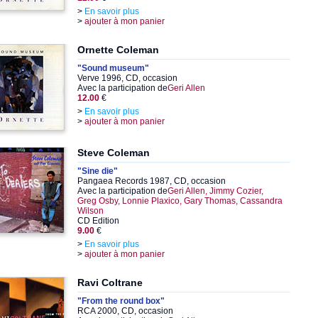
>
En savoir plus
>
ajouter à mon panier
Ornette Coleman
"Sound museum"
Verve 1996, CD, occasion
Avec la participation de
Geri Allen
12.00
€
>
En savoir plus
>
ajouter à mon panier
Steve Coleman
"Sine die"
Pangaea Records 1987, CD, occasion
Avec la participation de
Geri Allen, Jimmy Cozier,
Greg Osby, Lonnie Plaxico, Gary Thomas, Cassandra
Wilson
CD Edition
9.00
€
>
En savoir plus
>
ajouter à mon panier
Ravi Coltrane
"From the round box"
RCA 2000, CD, occasion