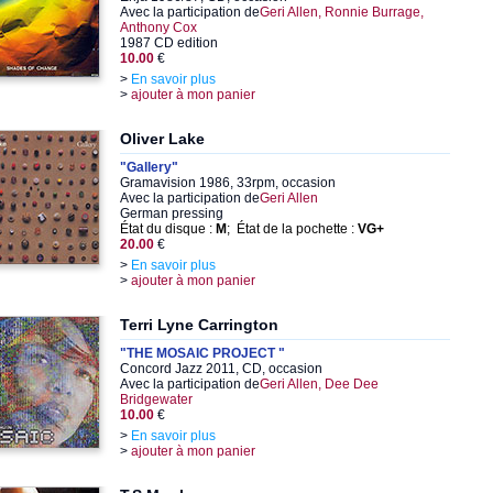
Avec la participation de
Geri Allen, Ronnie Burrage,
Anthony Cox
1987 CD edition
10.00
€
>
En savoir plus
>
ajouter à mon panier
Oliver Lake
"Gallery"
Gramavision 1986, 33rpm, occasion
Avec la participation de
Geri Allen
German pressing
État du disque :
M
; État de la pochette :
VG+
20.00
€
>
En savoir plus
>
ajouter à mon panier
Terri Lyne Carrington
"THE MOSAIC PROJECT "
Concord Jazz 2011, CD, occasion
Avec la participation de
Geri Allen, Dee Dee
Bridgewater
10.00
€
>
En savoir plus
>
ajouter à mon panier