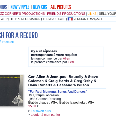
AZZ CORNER'S PRODUCTIONS
|
FRIEND'S PRODUCTIONS
|
LINKS
|
SELL YOU
 WE ?
|
HELP & INFORMATION
|
TERMS OF SALE
|
VERSION FRANÇAISE
à l'accueil
il y a 20 réponses
correspondant à votre requête:
le nom commence par
Allen
le prénom commence par
Geri
Geri Allen & Jean-paul Bourelly & Steve
Coleman & Craig Harris & Greg Osby &
Hank Roberts & Cassandra Wilson
"For Real Moments Songs And Dances"
JMT, 33rpm, occasion
1988 German Pressing
État du disque :
VG+
; État de la pochette :
VG+
15.00
€
>
En savoir plus
>
ajouter à mon panier