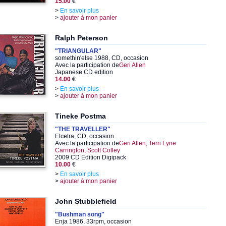
15.00
€
>
En savoir plus
>
ajouter à mon panier
Ralph Peterson
"TRIANGULAR"
somethin'else 1988, CD, occasion
Avec la participation de
Geri Allen
Japanese CD edition
14.00
€
>
En savoir plus
>
ajouter à mon panier
Tineke Postma
"THE TRAVELLER"
Etcetra, CD, occasion
Avec la participation de
Geri Allen, Terri Lyne
Carrington, Scott Colley
2009 CD Edition Digipack
10.00
€
>
En savoir plus
>
ajouter à mon panier
John Stubblefield
"Bushman song"
Enja 1986, 33rpm, occasion