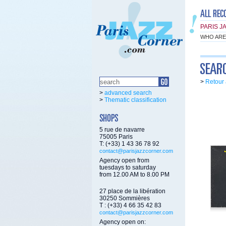
PARIS J
WHO ARE
>
Retour 
>
advanced search
>
Thematic classification
5 rue de navarre
75005 Paris
T: (+33) 1 43 36 78 92
contact@parisjazzcorner.com
Agency open from
tuesdays to saturday
from 12.00 AM to 8.00 PM
27 place de la libération
30250 Sommières
T : (+33) 4 66 35 42 83
contact@parisjazzcorner.com
Agency open on: