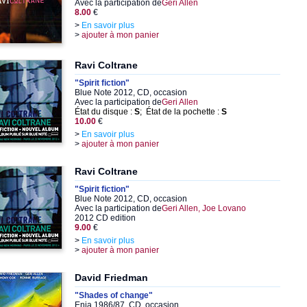
Avec la participation de
Geri Allen
8.00
€
>
En savoir plus
>
ajouter à mon panier
Ravi Coltrane
"Spirit fiction"
Blue Note 2012, CD, occasion
Avec la participation de
Geri Allen
État du disque :
S
; État de la pochette :
S
10.00
€
>
En savoir plus
>
ajouter à mon panier
Ravi Coltrane
"Spirit fiction"
Blue Note 2012, CD, occasion
Avec la participation de
Geri Allen, Joe Lovano
2012 CD edition
9.00
€
>
En savoir plus
>
ajouter à mon panier
David Friedman
"Shades of change"
Enja 1986/87, CD, occasion