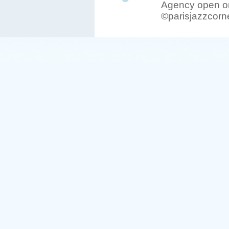
Agency open on
©parisjazzcorn