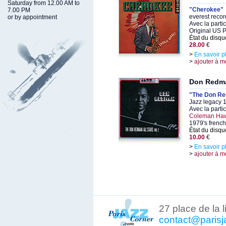
Saturday from 12.00 AM to
"Cherokee"
7.00 PM
everest reco
or by appointment
Avec la parti
Original US 
État du disqu
28.00
€
>
En savoir p
>
ajouter à m
Don Redm
"The Don Red
Jazz legacy 
Avec la parti
Coleman Haw
1979's french
État du disqu
10.00
€
>
En savoir p
>
ajouter à m
27 place de la 
contact@parisj