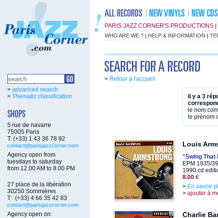
PARIS JAZZ CORNER'S PRODUCTIONS
|
WHO ARE WE ?
|
HELP & INFORMATION
|
TE
>
Retour à l'accueil
>
advanced search
>
Thematic classification
il y a 3 ré
correspond
le nom co
le prénom
5 rue de navarre
75005 Paris
T: (+33) 1 43 36 78 92
Louis Arm
contact@parisjazzcorner.com
Agency open from
"Swing That 
tuesdays to saturday
EPM 1935/39
from 12.00 AM to 8.00 PM
1990 cd editi
8.00
€
27 place de la libération
>
En savoir p
30250 Sommières
>
ajouter à m
T : (+33) 4 66 35 42 83
contact@parisjazzcorner.com
Agency open on:
Charlie Ba