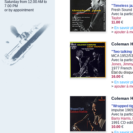
Saturday from 12.00 AM to
"Timeless ja
7.00 PM
Fresh Sound 
or by appointment
Avec la parti
Taylor
11.00
€
>
En savoir p
>
ajouter à m
Coleman 
"Two talking
MCA 1952/53/
Avec la parti
Jones, Jimmy
1977 French 
État du disqu
16.00
€
>
En savoir p
>
ajouter à m
Coleman 
"Wrapped tig
impulse 1965
Avec la parti
Barry Harris,
1991 CD edit
10.00
€
>
En savoir p