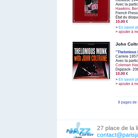
musidisc 194
Avec la parti
Hawkins, Be
French Press
État du disqu
10.00
€
>
En savoir p
>
ajouter à m
John Colt
"Thelonious 
Carrere 1957
Avec la parti
Coleman Ha
Digipack- 20b
10.00
€
>
En savoir p
>
ajouter à m
9 pages de
27 place de la 
contact@parisj