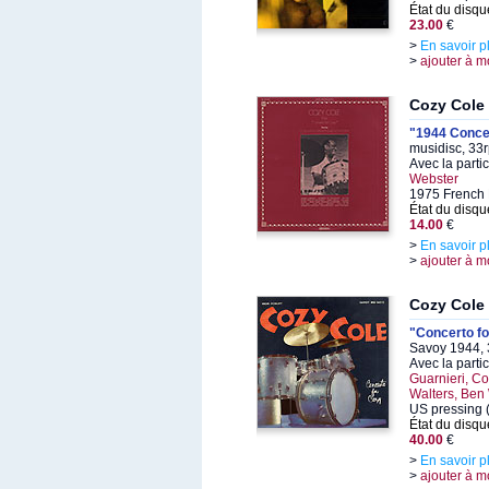
État du disqu
23.00
€
>
En savoir p
>
ajouter à m
Cozy Cole
"1944 Conce
musidisc, 33
Avec la parti
Webster
1975 French 
État du disqu
14.00
€
>
En savoir p
>
ajouter à m
Cozy Cole
"Concerto f
Savoy 1944, 
Avec la parti
Guarnieri, Co
Walters, Ben
US pressing (
État du disqu
40.00
€
>
En savoir p
>
ajouter à m