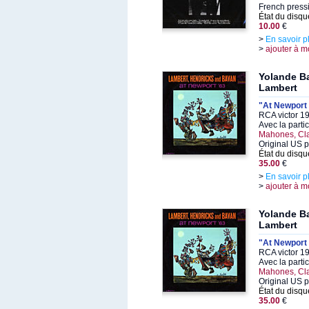
French press
État du disqu
10.00
€
>
En savoir p
>
ajouter à m
Yolande B
Lambert
"At Newport 
RCA victor 1
Avec la parti
Mahones, Cla
Original US 
État du disqu
35.00
€
>
En savoir p
>
ajouter à m
Yolande B
Lambert
"At Newport 
RCA victor 1
Avec la parti
Mahones, Cla
Original US 
État du disqu
35.00
€