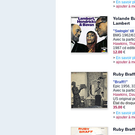
>
En savoir p
>
ajouter à m
Yolande B
Lambert
"Swingin' til
BMG 1962/63
Avec la parti
Hawkins, Tha
1987 cd editi
12.00
€
>
En savoir p
>
ajouter à m
Ruby Braff
"Braff!!"
Epic 1956, 3
Avec la parti
Hawkins, Dav
US original 
État du disqu
35.00
€
>
En savoir p
>
ajouter à m
Ruby Braff