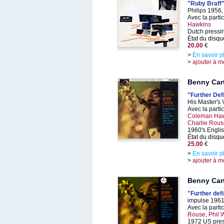
"Ruby Braff
Philips 1956
Avec la parti
Hawkins
Dutch pressi
État du disqu
20.00
€
>
En savoir p
>
ajouter à m
Benny Car
"Further Def
His Master's
Avec la parti
Coleman Hawk
Charlie Rous
1960's Engli
État du disqu
25.00
€
>
En savoir p
>
ajouter à m
Benny Car
"Further defi
impulse 1961
Avec la parti
Rouse, Phil
1972 US press