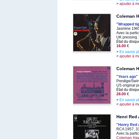
>
ajouter à m
Coleman 
"Wrapped tig
Jasmine 1965
Avec la parti
UK pressing 
État du disqu
16.00
€
>
En savoir p
>
ajouter à m
Coleman 
"Years ago"
Prestige/Swi
US original p
État du disqu
28.00
€
>
En savoir p
>
ajouter à m
Henri Red 
"Henry Red Al
RCA 1957, 33
Avec la parti
Coleman Haw