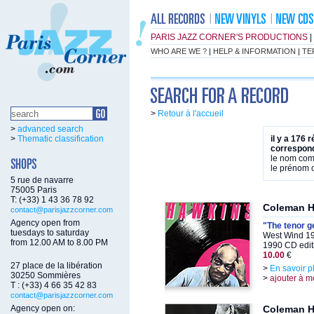
PARIS JAZZ CORNER'S PRODUCTIONS
|
WHO ARE WE ?
|
HELP & INFORMATION
|
TE
>
Retour à l'accueil
>
advanced search
>
Thematic classification
il y a 176 
correspond
le nom co
le prénom
5 rue de navarre
75005 Paris
T: (+33) 1 43 36 78 92
Coleman 
contact@parisjazzcorner.com
Agency open from
"The tenor g
tuesdays to saturday
West Wind 19
from 12.00 AM to 8.00 PM
1990 CD edit
10.00
€
27 place de la libération
>
En savoir p
30250 Sommières
>
ajouter à m
T : (+33) 4 66 35 42 83
contact@parisjazzcorner.com
Agency open on:
Coleman 