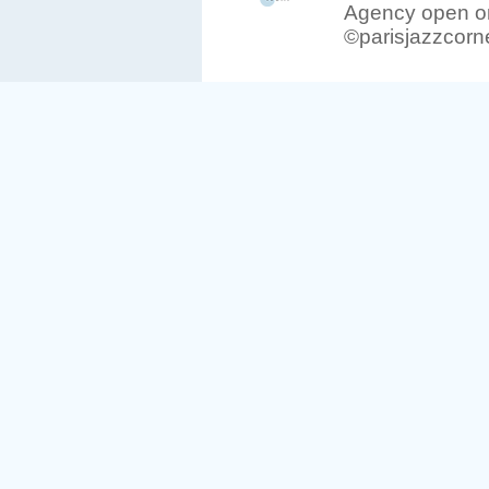
Agency open on
©parisjazzcorn