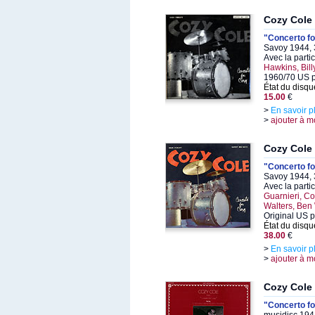
Cozy Cole
"Concerto f
Savoy 1944, 
Avec la parti
Hawkins, Bill
1960/70 US p
État du disqu
15.00
€
>
En savoir p
>
ajouter à m
Cozy Cole
"Concerto f
Savoy 1944, 
Avec la parti
Guarnieri, Co
Walters, Ben
Original US p
État du disqu
38.00
€
>
En savoir p
>
ajouter à m
Cozy Cole
"Concerto f