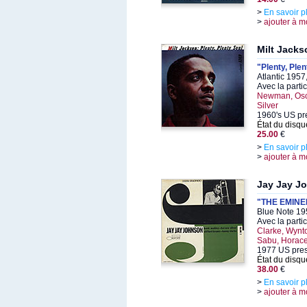
>
En savoir p
>
ajouter à m
Milt Jacks
"Plenty, Plen
Atlantic 195
Avec la parti
Newman, Osca
Silver
1960's US pr
État du disqu
25.00
€
>
En savoir p
>
ajouter à m
Jay Jay J
"THE EMINE
Blue Note 19
Avec la parti
Clarke, Wynt
Sabu, Horace
1977 US pre
État du disqu
38.00
€
>
En savoir p
>
ajouter à m