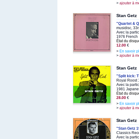
>
ajouter à m
Stan Getz
"Quartet & Q
musidisc, 33
Avec la parti
1976 French 
État du disqu
12.00
€
>
En savoir p
>
ajouter à m
Stan Getz
"Split kick:
Royal Roost 
Avec la parti
1981 Japane
État du disqu
28.00
€
>
En savoir p
>
ajouter à m
Stan Getz
"Stan Getz 
Classics Rec
Avec la parti