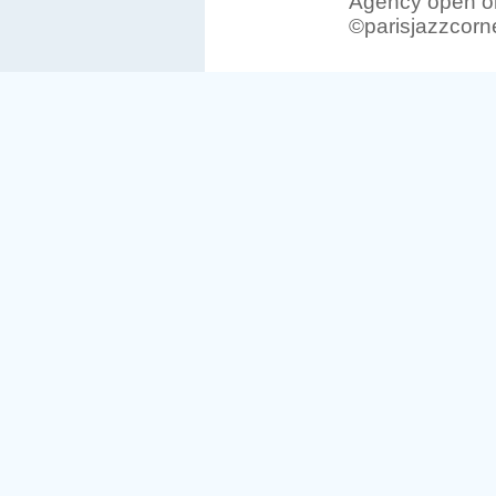
Agency open on
©parisjazzcorn