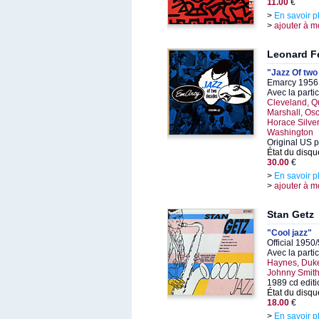
11.00
€
>
En savoir p
>
ajouter à m
Leonard F
"Jazz Of tw
Emarcy 1956,
Avec la parti
Cleveland, Q
Marshall, Osc
Horace Silver
Washington
Original US p
État du disqu
30.00
€
>
En savoir p
>
ajouter à m
Stan Getz
"Cool jazz"
Official 1950
Avec la parti
Haynes, Duke
Johnny Smit
1989 cd editi
État du disqu
18.00
€
>
En savoir p