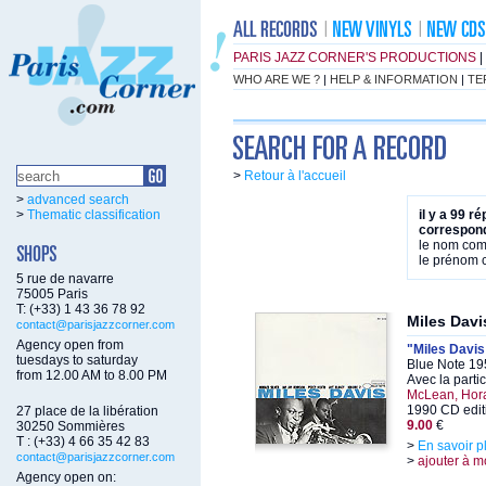
PARIS JAZZ CORNER'S PRODUCTIONS
|
WHO ARE WE ?
|
HELP & INFORMATION
|
TE
>
Retour à l'accueil
>
advanced search
>
Thematic classification
il y a 99 r
correspond
le nom co
le prénom
5 rue de navarre
75005 Paris
T: (+33) 1 43 36 78 92
Miles Davi
contact@parisjazzcorner.com
Agency open from
"Miles Davis
tuesdays to saturday
Blue Note 19
from 12.00 AM to 8.00 PM
Avec la parti
McLean, Hora
1990 CD edit
27 place de la libération
9.00
€
30250 Sommières
T : (+33) 4 66 35 42 83
>
En savoir p
contact@parisjazzcorner.com
>
ajouter à m
Agency open on: