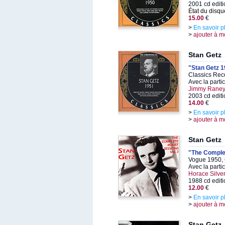
2001 cd editi
État du disqu
15.00
€
>
En savoir p
>
ajouter à m
Stan Getz
"Stan Getz 
Classics Rec
Avec la parti
Jimmy Raney,
2003 cd editi
14.00
€
>
En savoir p
>
ajouter à m
Stan Getz
"The Complet
Vogue 1950, 
Avec la parti
Horace Silve
1988 cd editi
12.00
€
>
En savoir p
>
ajouter à m
Stan Getz