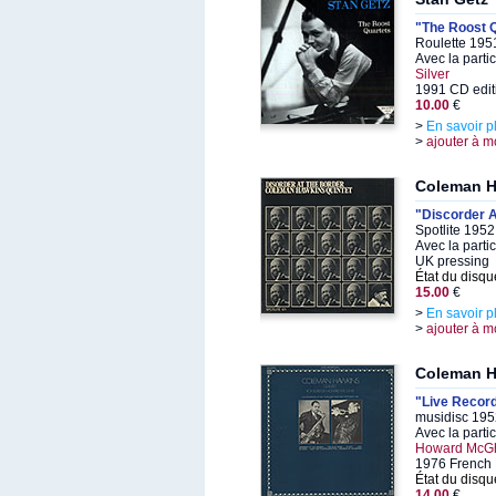
"The Roost 
Roulette 195
Avec la parti
Silver
1991 CD edit
10.00
€
>
En savoir p
>
ajouter à m
Coleman 
"Discorder A
Spotlite 1952
Avec la parti
UK pressing
État du disqu
15.00
€
>
En savoir p
>
ajouter à m
Coleman 
"Live Record
musidisc 195
Avec la parti
Howard McGhe
1976 French 
État du disqu
14.00
€