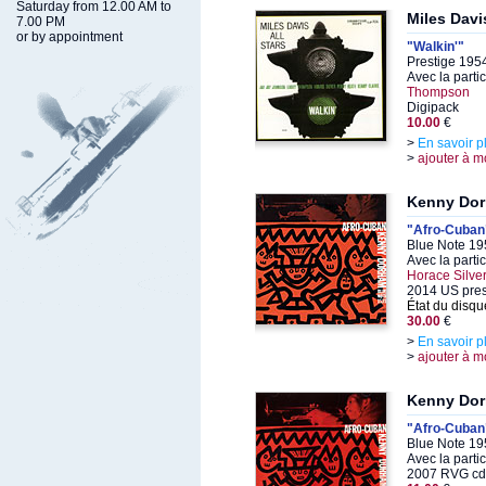
Saturday from 12.00 AM to
Miles Davi
7.00 PM
or by appointment
"Walkin'"
Prestige 195
Avec la parti
Thompson
Digipack
10.00
€
>
En savoir p
>
ajouter à m
Kenny Do
"Afro-Cuban
Blue Note 19
Avec la parti
Horace Silver
2014 US pre
État du disqu
30.00
€
>
En savoir p
>
ajouter à m
Kenny Do
"Afro-Cuban
Blue Note 19
Avec la parti
2007 RVG cd 