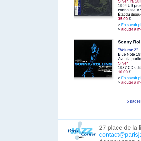
Silver, Ira Su
1994 US press
connoisseur 
État du disqu
35.00
€
>
En savoir p
>
ajouter à m
Sonny Rol
"Volume 2"
Blue Note 19
Avec la parti
Silver
1987 CD edit
10.00
€
>
En savoir p
>
ajouter à m
5 pages
27 place de la 
contact@parisj