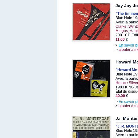
Jay Jay J
"The Eminent
Blue Note 19
Avec la parti
Clarke, Wynto
Mingus, Hank
2001 CD Edit
11.00
€
>
En savoir p
>
ajouter à m
Howard M
"Howard Mc 
Blue Note 19
Avec la parti
Horace Silve
1983 KING J
État du disqu
40.00
€
>
En savoir p
>
ajouter à m
J.r. Monte
"J. R. MON
Blue Note 19
Avec la parti