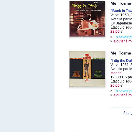
Mel Torme
"Back in To
Verve 1959, 
Avec la parti
KK Japanese
État du disqu
28.00
€
>
En savoir p
>
ajouter à m
Mel Torme
"I dig the Du
Verve 1961, 
Avec la parti
Mandel
1960's US pr
État du disqu
26.00
€
>
En savoir p
>
ajouter à m
3 pa