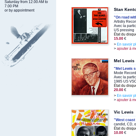
Saturday from 12.00 AM to
7.00 PM
Stan Kent
or by appointment
"On road wit
Artistry Reco
Avec la parti
US pressing
État du disqu
15.00
€
>
En savoir p
>
ajouter à m
Mel Lewis
"Mel Lewis s
Mode Record
Avec la parti
1985 US VSO
État du disqu
20.00
€
>
En savoir p
>
ajouter à m
Vic Lewis
"West coast 
candid, CD, 
État du disqu
10.00
€