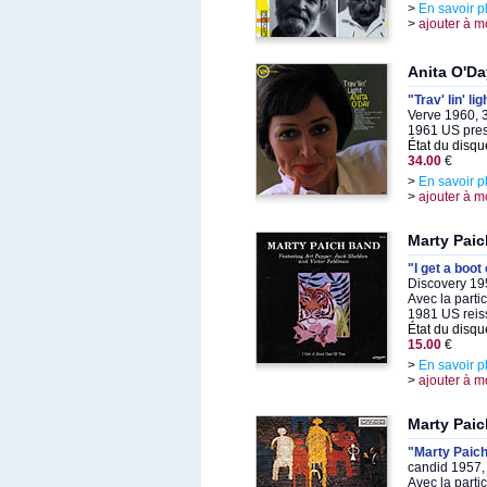
>
En savoir p
>
ajouter à m
Anita O'Da
"Trav' lin' lig
Verve 1960, 
1961 US pre
État du disqu
34.00
€
>
En savoir p
>
ajouter à m
Marty Paic
"I get a boot
Discovery 19
Avec la parti
1981 US reis
État du disqu
15.00
€
>
En savoir p
>
ajouter à m
Marty Paic
"Marty Paich
candid 1957,
Avec la parti