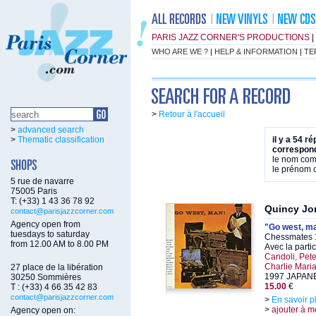
PARIS JAZZ CORNER'S PRODUCTIONS
|
WHO ARE WE ?
|
HELP & INFORMATION
|
TE
>
Retour à l'accueil
>
advanced search
>
Thematic classification
il y a 54 r
correspond
le nom co
le prénom
5 rue de navarre
75005 Paris
T: (+33) 1 43 36 78 92
Quincy Jo
contact@parisjazzcorner.com
Agency open from
"Go west, ma
tuesdays to saturday
Chessmates 
from 12.00 AM to 8.00 PM
Avec la parti
Candoli, Pete
Charlie Maria
27 place de la libération
1997 JAPANE
30250 Sommières
15.00
€
T : (+33) 4 66 35 42 83
contact@parisjazzcorner.com
>
En savoir p
>
ajouter à m
Agency open on: