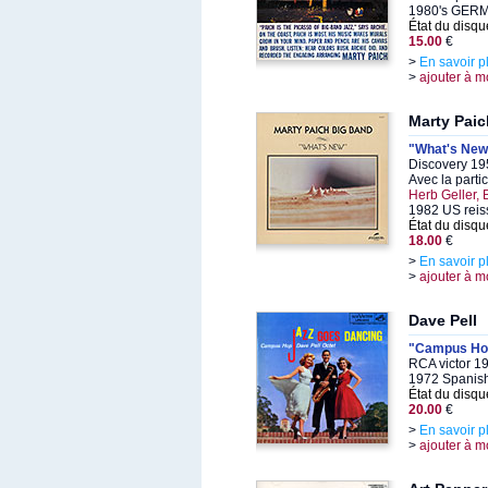
1980's GERM
État du disqu
15.00
€
>
En savoir p
>
ajouter à m
Marty Paic
"What's New
Discovery 19
Avec la parti
Herb Geller, B
1982 US reis
État du disqu
18.00
€
>
En savoir p
>
ajouter à m
Dave Pell
"Campus Ho
RCA victor 1
1972 Spanish
État du disqu
20.00
€
>
En savoir p
>
ajouter à m