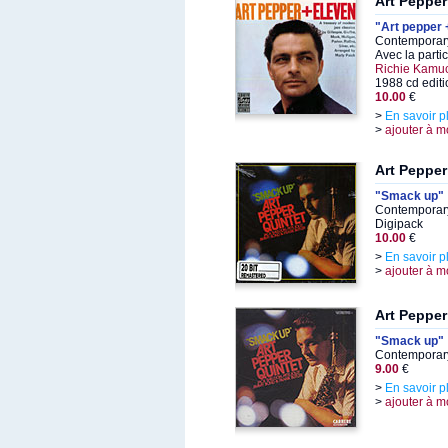
Art Pepper
"Art pepper 
Contemporary
Avec la parti
Richie Kamu
1988 cd editi
10.00
€
>
En savoir p
>
ajouter à m
Art Pepper
"Smack up"
Contemporary
Digipack
10.00
€
>
En savoir p
>
ajouter à m
Art Pepper
"Smack up"
Contemporary
9.00
€
>
En savoir p
>
ajouter à m