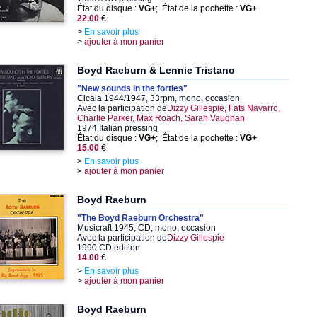
État du disque :
VG+
; État de la pochette :
VG+
22.00
€
>
En savoir plus
>
ajouter à mon panier
Boyd Raeburn & Lennie Tristano
"New sounds in the forties"
Cicala 1944/1947, 33rpm, mono, occasion
Avec la participation de
Dizzy Gillespie, Fats Navarro,
Charlie Parker, Max Roach, Sarah Vaughan
1974 Italian pressing
État du disque :
VG+
; État de la pochette :
VG+
15.00
€
>
En savoir plus
>
ajouter à mon panier
Boyd Raeburn
"The Boyd Raeburn Orchestra"
Musicraft 1945, CD, mono, occasion
Avec la participation de
Dizzy Gillespie
1990 CD edition
14.00
€
>
En savoir plus
>
ajouter à mon panier
Boyd Raeburn