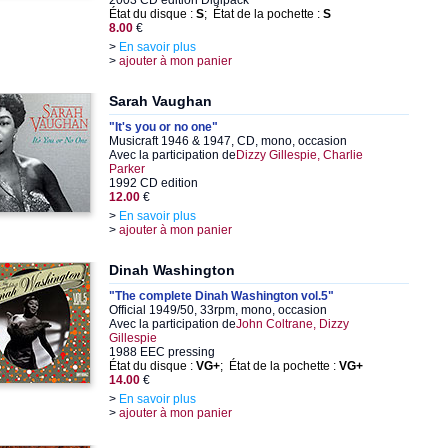
2003 CD édition Digipack
État du disque :
S
; État de la pochette :
S
8.00
€
>
En savoir plus
>
ajouter à mon panier
Sarah Vaughan
"It's you or no one"
Musicraft 1946 & 1947, CD, mono, occasion
Avec la participation de
Dizzy Gillespie, Charlie
Parker
1992 CD edition
12.00
€
>
En savoir plus
>
ajouter à mon panier
Dinah Washington
"The complete Dinah Washington vol.5"
Official 1949/50, 33rpm, mono, occasion
Avec la participation de
John Coltrane, Dizzy
Gillespie
1988 EEC pressing
État du disque :
VG+
; État de la pochette :
VG+
14.00
€
>
En savoir plus
>
ajouter à mon panier