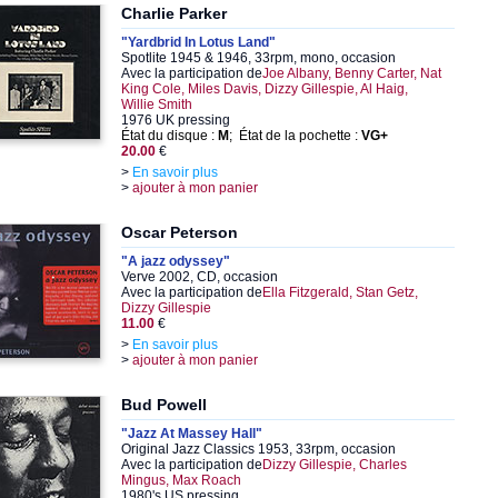
Charlie Parker
"Yardbrid In Lotus Land"
Spotlite 1945 & 1946, 33rpm, mono, occasion
Avec la participation de
Joe Albany, Benny Carter, Nat
King Cole, Miles Davis, Dizzy Gillespie, Al Haig,
Willie Smith
1976 UK pressing
État du disque :
M
; État de la pochette :
VG+
20.00
€
>
En savoir plus
>
ajouter à mon panier
Oscar Peterson
"A jazz odyssey"
Verve 2002, CD, occasion
Avec la participation de
Ella Fitzgerald, Stan Getz,
Dizzy Gillespie
11.00
€
>
En savoir plus
>
ajouter à mon panier
Bud Powell
"Jazz At Massey Hall"
Original Jazz Classics 1953, 33rpm, occasion
Avec la participation de
Dizzy Gillespie, Charles
Mingus, Max Roach
1980's US pressing