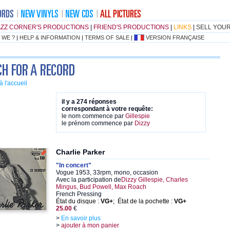
AZZ CORNER'S PRODUCTIONS
|
FRIEND'S PRODUCTIONS
|
LINKS
|
SELL YOU
 WE ?
|
HELP & INFORMATION
|
TERMS OF SALE
|
VERSION FRANÇAISE
à l'accueil
il y a 274 réponses
correspondant à votre requête:
le nom commence par
Gillespie
le prénom commence par
Dizzy
Charlie Parker
"In concert"
Vogue 1953, 33rpm, mono, occasion
Avec la participation de
Dizzy Gillespie, Charles
Mingus, Bud Powell, Max Roach
French Pressing
État du disque :
VG+
; État de la pochette :
VG+
25.00
€
>
En savoir plus
>
ajouter à mon panier