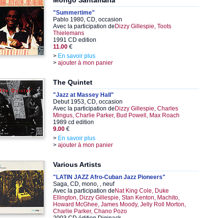
Mongo Santamaria
"Summertime"
Pablo 1980, CD, occasion
Avec la participation de
Dizzy Gillespie, Toots
Thielemans
1991 CD edition
11.00
€
>
En savoir plus
>
ajouter à mon panier
The Quintet
"Jazz at Massey Hall"
Debut 1953, CD, occasion
Avec la participation de
Dizzy Gillespie, Charles
Mingus, Charlie Parker, Bud Powell, Max Roach
1989 cd edition
9.00
€
>
En savoir plus
>
ajouter à mon panier
Various Artists
"LATIN JAZZ Afro-Cuban Jazz Pioneers"
Saga, CD, mono, , neuf
Avec la participation de
Nat King Cole, Duke
Ellington, Dizzy Gillespie, Stan Kenton, Machito,
Howard McGhee, James Moody, Jelly Roll Morton,
Charlie Parker, Chano Pozo