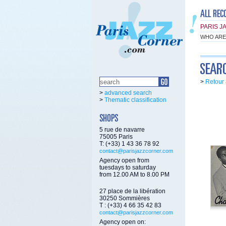
PARIS J
WHO ARE
>
Retour 
>
advanced search
>
Thematic classification
5 rue de navarre
75005 Paris
T: (+33) 1 43 36 78 92
contact@parisjazzcorner.com
Agency open from
tuesdays to saturday
from 12.00 AM to 8.00 PM
27 place de la libération
30250 Sommières
T : (+33) 4 66 35 42 83
contact@parisjazzcorner.com
Agency open on: