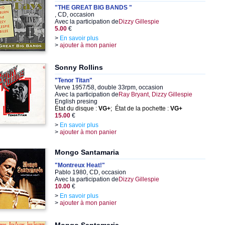
"THE GREAT BIG BANDS "
, CD, occasion
Avec la participation de
Dizzy Gillespie
5.00
€
>
En savoir plus
>
ajouter à mon panier
Sonny Rollins
"Tenor Titan"
Verve 1957/58, double 33rpm, occasion
Avec la participation de
Ray Bryant, Dizzy Gillespie
English presing
État du disque :
VG+
; État de la pochette :
VG+
15.00
€
>
En savoir plus
>
ajouter à mon panier
Mongo Santamaria
"Montreux Heat!"
Pablo 1980, CD, occasion
Avec la participation de
Dizzy Gillespie
10.00
€
>
En savoir plus
>
ajouter à mon panier