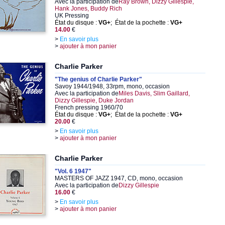
Avec la participation de
Ray Brown, Dizzy Gillespie,
Hank Jones, Buddy Rich
UK Pressing
État du disque :
VG+
; État de la pochette :
VG+
14.00
€
>
En savoir plus
>
ajouter à mon panier
Charlie Parker
"The genius of Charlie Parker"
Savoy 1944/1948, 33rpm, mono, occasion
Avec la participation de
Miles Davis, Slim Gaillard,
Dizzy Gillespie, Duke Jordan
French pressing 1960/70
État du disque :
VG+
; État de la pochette :
VG+
20.00
€
>
En savoir plus
>
ajouter à mon panier
Charlie Parker
"Vol. 6 1947"
MASTERS OF JAZZ 1947, CD, mono, occasion
Avec la participation de
Dizzy Gillespie
16.00
€
>
En savoir plus
>
ajouter à mon panier