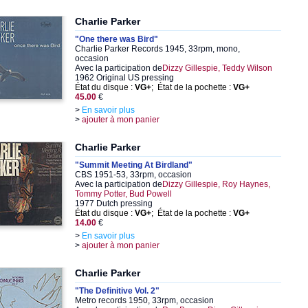
Charlie Parker
"One there was Bird"
Charlie Parker Records 1945, 33rpm, mono,
occasion
Avec la participation de
Dizzy Gillespie, Teddy Wilson
1962 Original US pressing
État du disque :
VG+
; État de la pochette :
VG+
45.00
€
>
En savoir plus
>
ajouter à mon panier
Charlie Parker
"Summit Meeting At Birdland"
CBS 1951-53, 33rpm, occasion
Avec la participation de
Dizzy Gillespie, Roy Haynes,
Tommy Potter, Bud Powell
1977 Dutch pressing
État du disque :
VG+
; État de la pochette :
VG+
14.00
€
>
En savoir plus
>
ajouter à mon panier
Charlie Parker
"The Definitive Vol. 2"
Metro records 1950, 33rpm, occasion