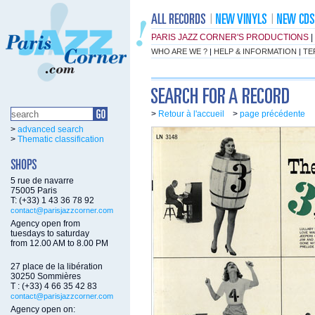
PARIS JAZZ CORNER'S PRODUCTIONS
|
WHO ARE WE ?
|
HELP & INFORMATION
|
TE
>
Retour à l'accueil
>
page précédente
>
advanced search
>
Thematic classification
5 rue de navarre
75005 Paris
T: (+33) 1 43 36 78 92
contact@parisjazzcorner.com
Agency open from
tuesdays to saturday
from 12.00 AM to 8.00 PM
27 place de la libération
30250 Sommières
T : (+33) 4 66 35 42 83
contact@parisjazzcorner.com
Agency open on: