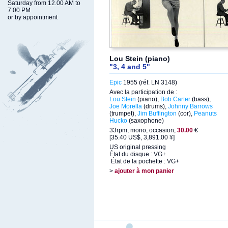
Saturday from 12.00 AM to
7.00 PM
or by appointment
Lou Stein (piano)
"3, 4 and 5"
Epic
1955 (réf. LN 3148)
Avec la participation de :
Lou Stein
(piano),
Bob Carter
(bass),
Joe Morella
(drums),
Johnny Barrows
(trumpet),
Jim Buffington
(cor),
Peanuts
Hucko
(saxophone)
33rpm, mono, occasion,
30.00
€
[35.40 US$, 3,891.00 ¥]
US original pressing
État du disque : VG+
État de la pochette : VG+
>
ajouter à mon panier