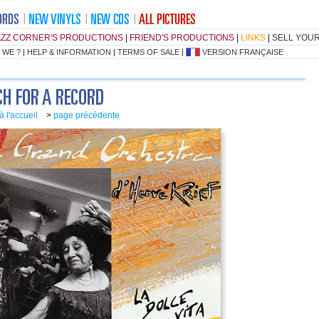
AZZ CORNER'S PRODUCTIONS
|
FRIEND'S PRODUCTIONS
|
LINKS
|
SELL YOU
 WE ?
|
HELP & INFORMATION
|
TERMS OF SALE
|
VERSION FRANÇAISE
à l'accueil
>
page précédente