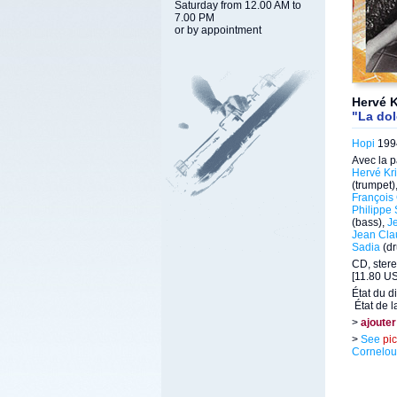
Saturday from 12.00 AM to
7.00 PM
or by appointment
Hervé K
"La dol
Hopi
1994
Avec la p
Hervé Kri
(trumpet)
François
Philippe
(bass),
J
Jean Cla
Sadia
(d
CD, stere
[11.80 US
État du d
État de l
>
ajouter
>
See
pi
Cornelo