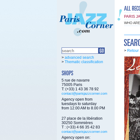
PARIS J
WHO ARE
>
Retour 
>
advanced search
>
Thematic classification
5 rue de navarre
75005 Paris
T: (+33) 1 43 36 78 92
contact@parisjazzcorner.com
Agency open from
tuesdays to saturday
from 12.00 AM to 8.00 PM
27 place de la libération
30250 Sommières
T : (+33) 4 66 35 42 83
contact@parisjazzcorner.com
Agency open on: