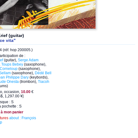
rief (guitar)
ce vita"
 (réf. hop 200005.)
articipation de :
ef
(guitar),
Serge Adam
,
Toups Bebey
(saxophone),
 Corneloup
(saxophone),
 Sellam
(saxophone),
Dédé Bell
ean Philippe Dary
(keybords),
ude Onesta
(trombon),
Tiacoh
rums)
o, occasion,
10.00
€
$, 1,297.00 ¥]
isque : S
a pochette : S
 à mon panier
ctures
about : François
up