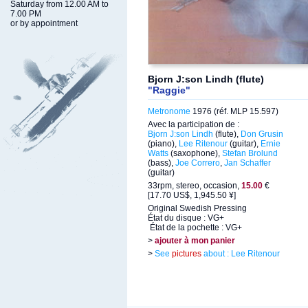
Saturday from 12.00 AM to
7.00 PM
or by appointment
Bjorn J:son Lindh (flute)
"Raggie"
Metronome
1976 (réf. MLP 15.597)
Avec la participation de :
Bjorn J:son Lindh
(flute),
Don Grusin
(piano),
Lee Ritenour
(guitar),
Ernie
Watts
(saxophone),
Stefan Brolund
(bass),
Joe Correro
,
Jan Schaffer
(guitar)
33rpm, stereo, occasion,
15.00
€
[17.70 US$, 1,945.50 ¥]
Original Swedish Pressing
État du disque : VG+
État de la pochette : VG+
>
ajouter à mon panier
>
See
pictures
about : Lee Ritenour