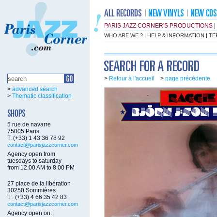
PARIS JAZZ CORNER'S PRODUCTIONS
|
WHO ARE WE ?
|
HELP & INFORMATION
|
TE
>
Retour à l'accueil
>
page précédente
>
advanced search
>
Thematic classification
5 rue de navarre
75005 Paris
T: (+33) 1 43 36 78 92
contact@parisjazzcorner.com
Agency open from
tuesdays to saturday
from 12.00 AM to 8.00 PM
27 place de la libération
30250 Sommières
T : (+33) 4 66 35 42 83
contact@parisjazzcorner.com
Agency open on: