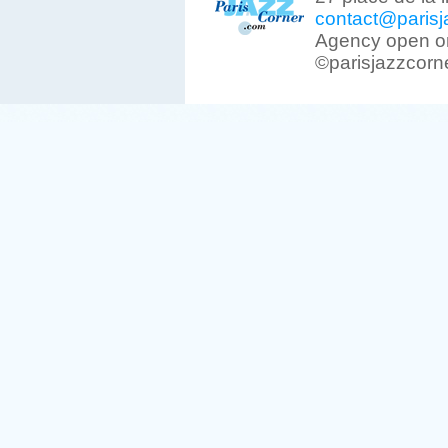
contact@parisj
Agency open on
©parisjazzcorn