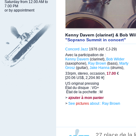
Saturday from 12.00 AM to
7.00 PM
or by appointment
Kenny Davern (clarinet) & Bob Wi
"Soprano Summit in concert"
Concord Jazz
1976 (réf. CJ-29)
Avec la participation de :
Kenny Davern
(clarinet),
Bob Wilder
(saxophone),
Ray Brown
(bass),
Marty
Grosz
(guitar),
Jake Hanna
(drums),
33rpm, stereo, occasion,
17.00
€
[20.06 US$, 2,204.90 ¥]
US original pressing
État du disque : VG+
État de la pochette : M
>
ajouter à mon panier
>
See
pictures
about : Ray Brown
27 place de la 