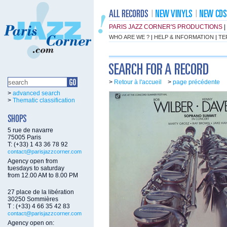
PARIS JAZZ CORNER'S PRODUCTIONS
|
WHO ARE WE ?
|
HELP & INFORMATION
|
TE
>
Retour à l'accueil
>
page précédente
>
advanced search
>
Thematic classification
5 rue de navarre
75005 Paris
T: (+33) 1 43 36 78 92
contact@parisjazzcorner.com
Agency open from
tuesdays to saturday
from 12.00 AM to 8.00 PM
27 place de la libération
30250 Sommières
T : (+33) 4 66 35 42 83
contact@parisjazzcorner.com
Agency open on: