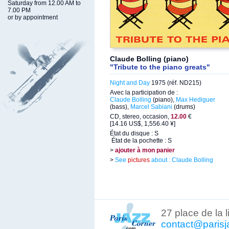
Saturday from 12.00 AM to
7.00 PM
or by appointment
Claude Bolling (piano)
"Tribute to the piano greats"
Night and Day
1975 (réf. ND215)
Avec la participation de :
Claude Bolling
(piano),
Max Hediguer
(bass),
Marcel Sabiani
(drums)
CD, stereo, occasion,
12.00
€
[14.16 US$, 1,556.40 ¥]
État du disque : S
État de la pochette : S
>
ajouter à mon panier
>
See
pictures
about : Claude Bolling
27 place de la 
contact@parisj