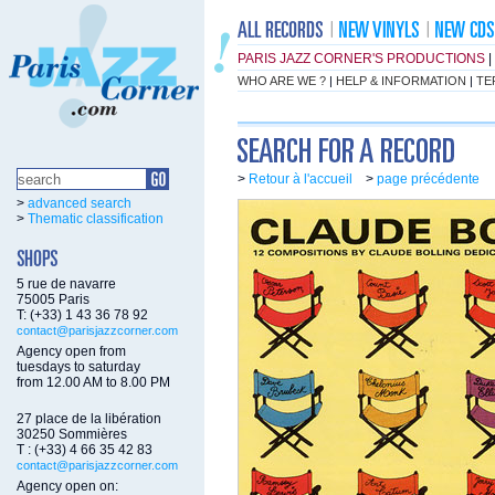
PARIS JAZZ CORNER'S PRODUCTIONS
|
WHO ARE WE ?
|
HELP & INFORMATION
|
TE
>
Retour à l'accueil
>
page précédente
>
advanced search
>
Thematic classification
5 rue de navarre
75005 Paris
T: (+33) 1 43 36 78 92
contact@parisjazzcorner.com
Agency open from
tuesdays to saturday
from 12.00 AM to 8.00 PM
27 place de la libération
30250 Sommières
T : (+33) 4 66 35 42 83
contact@parisjazzcorner.com
Agency open on: