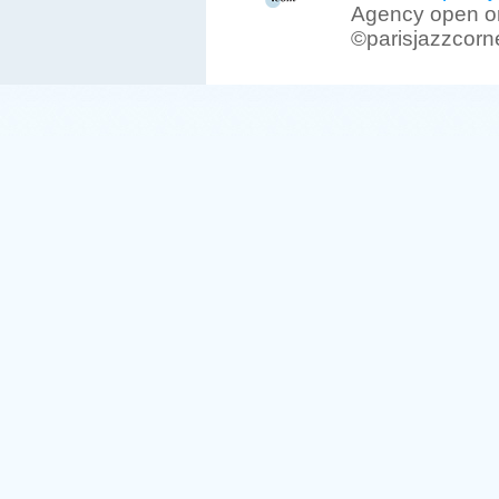
Agency open on
©parisjazzcorn