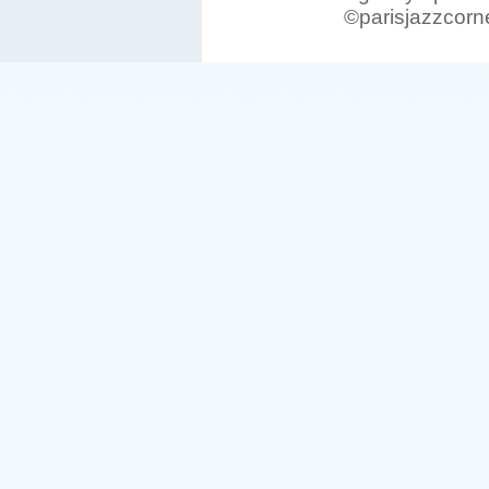
©parisjazzcorn