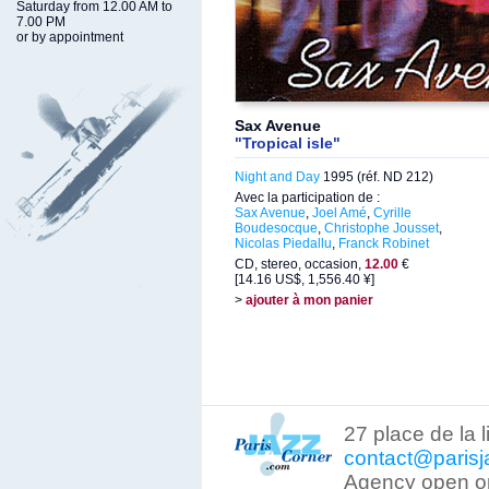
Saturday from 12.00 AM to
7.00 PM
or by appointment
Sax Avenue
"Tropical isle"
Night and Day
1995 (réf. ND 212)
Avec la participation de :
Sax Avenue
,
Joel Amé
,
Cyrille
Boudesocque
,
Christophe Jousset
,
Nicolas Piedallu
,
Franck Robinet
CD, stereo, occasion,
12.00
€
[14.16 US$, 1,556.40 ¥]
>
ajouter à mon panier
27 place de la 
contact@parisj
Agency open on