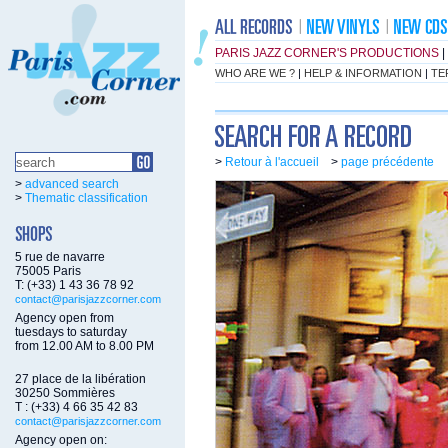
PARIS JAZZ CORNER'S PRODUCTIONS
|
WHO ARE WE ?
|
HELP & INFORMATION
|
TE
>
Retour à l'accueil
>
page précédente
>
advanced search
>
Thematic classification
5 rue de navarre
75005 Paris
T: (+33) 1 43 36 78 92
contact@parisjazzcorner.com
Agency open from
tuesdays to saturday
from 12.00 AM to 8.00 PM
27 place de la libération
30250 Sommières
T : (+33) 4 66 35 42 83
contact@parisjazzcorner.com
Agency open on: