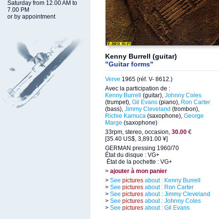
Saturday from 12.00 AM to
7.00 PM
or by appointment
Kenny Burrell (guitar)
"Guitar forms"
Verve
1965 (réf. V- 8612.)
Avec la participation de :
Kenny Burrell
(guitar),
Johnny Coles
(trumpet),
Gil Evans
(piano),
Ron Carter
(bass),
Jimmy Cleveland
(trombon),
Richie Kamuca
(saxophone),
George
Marge
(saxophone)
33rpm, stereo, occasion,
30.00
€
[35.40 US$, 3,891.00 ¥]
GERMAN pressing 1960/70
État du disque : VG+
État de la pochette : VG+
>
ajouter à mon panier
>
See
pictures
about : Kenny Burrell
>
See
pictures
about : Ron Carter
>
See
pictures
about : Jimmy Cleveland
>
See
pictures
about : Johnny Coles
>
See
pictures
about : Gil Evans