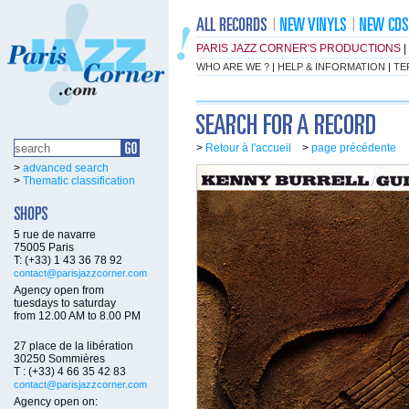
PARIS JAZZ CORNER'S PRODUCTIONS
|
WHO ARE WE ?
|
HELP & INFORMATION
|
TE
>
Retour à l'accueil
>
page précédente
>
advanced search
>
Thematic classification
5 rue de navarre
75005 Paris
T: (+33) 1 43 36 78 92
contact@parisjazzcorner.com
Agency open from
tuesdays to saturday
from 12.00 AM to 8.00 PM
27 place de la libération
30250 Sommières
T : (+33) 4 66 35 42 83
contact@parisjazzcorner.com
Agency open on: