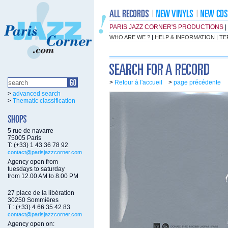
PARIS JAZZ CORNER'S PRODUCTIONS
|
WHO ARE WE ?
|
HELP & INFORMATION
|
TE
>
Retour à l'accueil
>
page précédente
>
advanced search
>
Thematic classification
5 rue de navarre
75005 Paris
T: (+33) 1 43 36 78 92
contact@parisjazzcorner.com
Agency open from
tuesdays to saturday
from 12.00 AM to 8.00 PM
27 place de la libération
30250 Sommières
T : (+33) 4 66 35 42 83
contact@parisjazzcorner.com
Agency open on: