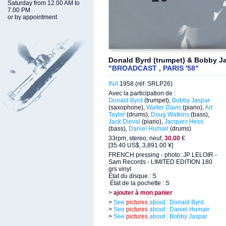
Saturday from 12.00 AM to
7.00 PM
or by appointment
Donald Byrd (trumpet) & Bobby J
"BROADCAST , PARIS '58"
INA
1958 (réf. SRLP26)
Avec la participation de :
Donald Byrd
(trumpet),
Bobby Jaspar
(saxophone),
Walter Davis
(piano),
Art
Taylor
(drums),
Doug Watkins
(bass),
Jack Dieval
(piano),
Jacques Hess
(bass),
Daniel Humair
(drums)
33rpm, stereo, neuf,
30.00
€
[35.40 US$, 3,891.00 ¥]
FRENCH pressing - photo: JP LELOIR -
Sam Records - LIMITED EDITION 180
grs vinyl
État du disque : S
État de la pochette : S
>
ajouter à mon panier
>
See
pictures
about : Donald Byrd
>
See
pictures
about : Daniel Humair
>
See
pictures
about : Bobby Jaspar