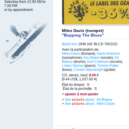
Saturday from 12.00 AM to
7.00 PM
or by appointment
Miles Davis (trumpet)
"Bopping The Blues"
Black lion
1946 (réf. BLCD 760102)
Avec la participation de :
Miles Davis
(trumpet),
Gene Ammons
(saxophone),
Ann Baker
(vocals),
Art
Blakey
(drums),
Earl Coleman
(vocals),
Linton Garner
(piano),
Tommy Potter
(bass),
Connie Wainwright
(guitar)
CD, stereo, neuf,
8.00
€
[9.44 US$, 1,037.60 ¥]
État du disque : S
État de la pochette : S
>
ajouter à mon panier
>
See
pictures
about : Art Blakey
>
See
pictures
about : Miles Davis