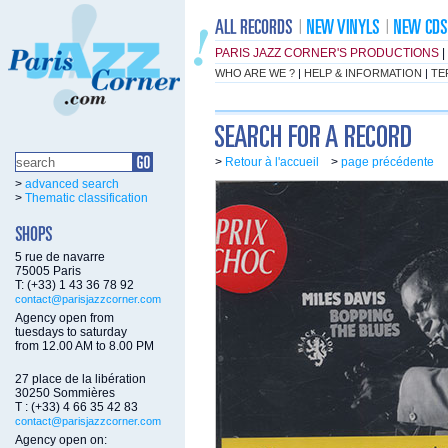
PARIS JAZZ CORNER'S PRODUCTIONS
|
WHO ARE WE ?
|
HELP & INFORMATION
|
TE
>
Retour à l'accueil
>
page précédente
>
advanced search
>
Thematic classification
5 rue de navarre
75005 Paris
T: (+33) 1 43 36 78 92
contact@parisjazzcorner.com
Agency open from
tuesdays to saturday
from 12.00 AM to 8.00 PM
27 place de la libération
30250 Sommières
T : (+33) 4 66 35 42 83
contact@parisjazzcorner.com
Agency open on: